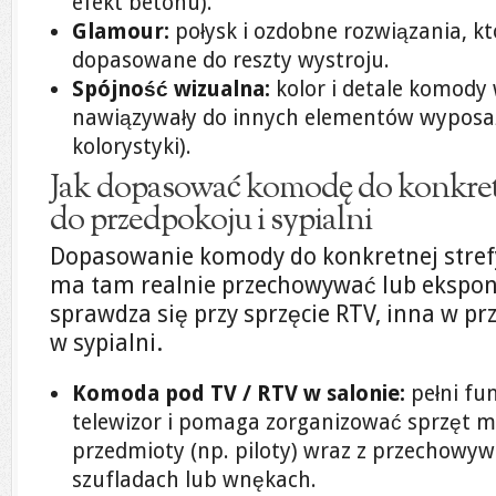
efekt betonu).
Glamour:
połysk i ozdobne rozwiązania, k
dopasowane do reszty wystroju.
Spójność wizualna:
kolor i detale komody 
nawiązywały do innych elementów wyposaż
kolorystyki).
Jak dopasować komodę do konkretn
do przedpokoju i sypialni
Dopasowanie komody do konkretnej strefy 
ma tam realnie przechowywać lub ekspon
sprawdza się przy sprzęcie RTV, inna w pr
w sypialni.
Komoda pod TV / RTV w salonie:
pełni fun
telewizor i pomaga zorganizować sprzęt m
przedmioty (np. piloty) wraz z przechowy
szufladach lub wnękach.