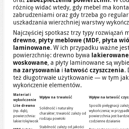
różnicę widać wtedy, gdy mebel ma kontak
zabrudzeniami oraz gdy trzeba go regularn
uszkadzania wierzchniej warstwy wykończ
Najczęściej spotkasz trzy typy rozwiązań
drewno
,
płyty meblowe (MDF, płyta wi
laminowane
. W ich przypadku ważne jest
powierzchnię: drewno bywa
lakierowane
woskowane
, a płyty laminowane są wybi
na zarysowania
i
łatwość czyszczenia
.
też długotrwałe użytkowanie — w tym jako
wykończenie elementów.
Materiał i
Wpływ na trwałość
Wpływ na łatwość czy
wykończenie
Lite drewno
Sposób pielęgnacji zależ
Solidność i naturalny
(np. dąb),
wykończenia; w przypadk
charakter; trwałość zależy od
powierzchnia:
powierzchnia jest bardzi
rodzaju powłoki
lakier/olej/wosk
codzienne działanie
Stabilność zależy od jakości