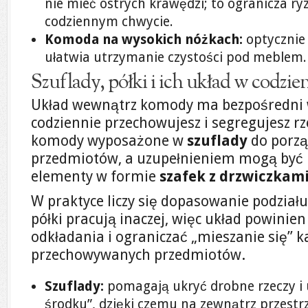
nie mieć ostrych krawędzi; to ogranicza ry
codziennym chwycie.
Komoda na wysokich nóżkach:
optycznie 
ułatwia utrzymanie czystości pod meblem.
Szuflady, półki i ich układ w codz
Układ wewnątrz komody ma bezpośredni w
codziennie przechowujesz i segregujesz rz
komody wyposażone w
szuflady
do porz
przedmiotów, a uzupełnieniem mogą być
elementy w formie
szafek z drzwiczkam
W praktyce liczy się dopasowanie podziału
półki pracują inaczej, więc układ powinie
odkładania i ograniczać „mieszanie się” k
przechowywanych przedmiotów.
Szuflady:
pomagają ukryć drobne rzeczy i
środku”, dzięki czemu na zewnątrz przestr