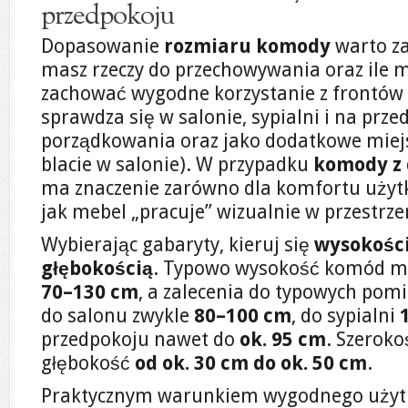
przedpokoju
Dopasowanie
rozmiaru komody
warto za
masz rzeczy do przechowywania oraz ile 
zachować wygodne korzystanie z frontów 
sprawdza się w salonie, sypialni i na prz
porządkowania oraz jako dodatkowe miejs
blacie w salonie). W przypadku
komody z
ma znaczenie zarówno dla komfortu użytko
jak mebel „pracuje” wizualnie w przestrze
Wybierając gabaryty, kieruj się
wysokości
głębokością
. Typowo wysokość komód mie
70–130 cm
, a zalecenia do typowych pomi
do salonu zwykle
80–100 cm
, do sypialni
przedpokoju nawet do
ok. 95 cm
. Szeroko
głębokość
od ok. 30 cm do ok. 50 cm
.
Praktycznym warunkiem wygodnego użytk