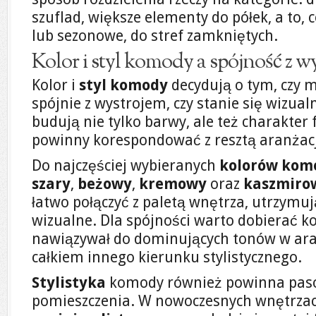
szuflad, większe elementy do półek, a to,
lub sezonowe, do stref zamkniętych.
Kolor i styl komody a spójność z 
Kolor i
styl komody
decydują o tym, czy m
spójnie z wystrojem, czy stanie się wizua
budują nie tylko barwy, ale też charakter f
powinny korespondować z resztą aranżacj
Do najczęściej wybieranych
kolorów kom
szary
,
beżowy
,
kremowy
oraz
kaszmiro
łatwo połączyć z paletą wnętrza, utrzymuj
wizualne. Dla spójności warto dobierać ko
nawiązywał do dominujących tonów w aran
całkiem innego kierunku stylistycznego.
Stylistyka
komody również powinna paso
pomieszczenia. W nowoczesnych wnętrza