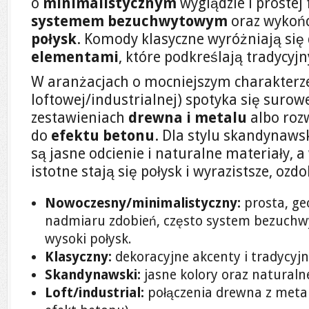
o
minimalistycznym
wyglądzie i prostej 
systemem bezuchwytowym
oraz wykoń
połysk
. Komody klasyczne wyróżniają się
elementami
, które podkreślają tradycyj
W aranżacjach o mocniejszym charakterze
loftowej/industrialnej) spotyka się suro
zestawieniach
drewna i metalu
albo roz
do
efektu betonu
. Dla stylu skandynaws
są jasne odcienie i naturalne materiały, 
istotne stają się połysk i wyrazistsze, ozd
Nowoczesny/minimalistyczny:
prosta, ge
nadmiaru zdobień, często system bezuchw
wysoki połysk.
Klasyczny:
dekoracyjne akcenty i tradycyjn
Skandynawski:
jasne kolory oraz naturaln
Loft/industrial:
połączenia drewna z metal