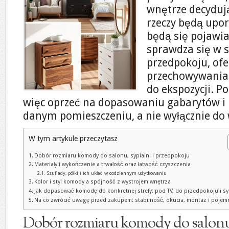
wnętrze decyduj
rzeczy będą upo
będą się pojawi
sprawdza się w sa
przedpokoju, ofe
przechowywania,
do ekspozycji. P
więc oprzeć na dopasowaniu gabarytów i 
danym pomieszczeniu, a nie wyłącznie do
W tym artykule przeczytasz
Dobór rozmiaru komody do salonu, sypialni i przedpokoju
Materiały i wykończenie a trwałość oraz łatwość czyszczenia
Szuflady, półki i ich układ w codziennym użytkowaniu
Kolor i styl komody a spójność z wystrojem wnętrza
Jak dopasować komodę do konkretnej strefy: pod TV, do przedpokoju i sy
Na co zwrócić uwagę przed zakupem: stabilność, okucia, montaż i poje
Dobór rozmiaru komody do salonu,