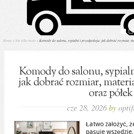
Home
»
Nie tylko moto
»
Komody do salonu, sypialni i przedpokoju: jak dobrać rozmiar, mat
Komody do salonu, sypialn
jak dobrać rozmiar, materia
oraz półek
cze 28, 2026
by
optif
Łatwo założyć, 
pasuje wszędzie, 