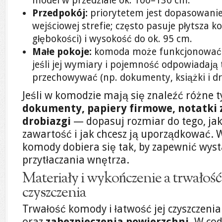
model w przedziale ok. 100–130 cm.
Przedpokój:
priorytetem jest dopasowanie
wejściowej strefie; często pasuje płytsza 
głębokości) i wysokość do ok. 95 cm.
Małe pokoje:
komoda może funkcjonować j
jeśli jej wymiary i pojemność odpowiadają
przechowywać (np. dokumenty, książki i dr
Jeśli w komodzie mają się znaleźć różne
dokumenty, papiery firmowe, notatki ze 
drobiazgi
— dopasuj rozmiar do tego, jak
zawartość i jak chcesz ją uporządkować. 
komody dobiera się tak, by zapewnić wys
przytłaczania wnętrza.
Materiały i wykończenie a trwałość
czyszczenia
Trwałość komody i łatwość jej czyszczenia
oraz
zabezpieczenia powierzchni
. W co