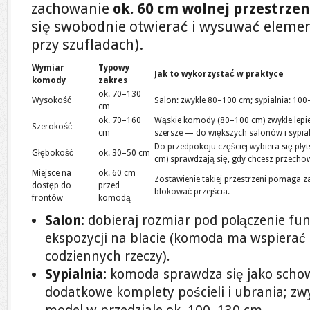
zachowanie
ok. 60 cm wolnej przestrze
się swobodnie otwierać i wysuwać elemen
przy szufladach).
Wymiar
Typowy
Jak to wykorzystać w praktyce
komody
zakres
ok. 70–130
Wysokość
Salon: zwykle 80–100 cm; sypialnia: 100
cm
ok. 70–160
Wąskie komody (80–100 cm) zwykle lepiej
Szerokość
cm
szersze — do większych salonów i sypial
Do przedpokoju częściej wybiera się płyt
Głębokość
ok. 30–50 cm
cm) sprawdzają się, gdy chcesz przecho
Miejsce na
ok. 60 cm
Zostawienie takiej przestrzeni pomaga 
dostęp do
przed
blokować przejścia.
frontów
komodą
Salon:
dobieraj rozmiar pod połączenie fun
ekspozycji na blacie (komoda ma wspiera
codziennych rzeczy).
Sypialnia:
komoda sprawdza się jako schow
dodatkowe komplety pościeli i ubrania; zwy