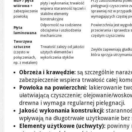
MDF / płyta
Przy zastosowaniu powł
płyty i wykonania; trwałość
wiórowa
+
pielęgnacji czyszczenie z
wspiera staranność łączeń i
zabezpieczenie
sprawniej niż w przypad
stabilne elementy
powłoką
wymagających częstej pie
konstrukcyjne
Odporność na codzienne
Powierzchnia jest wygod
Płyta
obciążenia i uszkodzenia
przecierania i sprawdza s
laminowana
mechaniczne
częstym czyszczeniu
Tworzywa
sztuczne
Trwałość zależy od jakości
Zwykle zapewniają gładk
(często w
użytych elementów i
która sprzyja utrzymaniu
połączeniach,
wykończenia styków
np. z metalem)
Obrzeża i krawędzie:
są szczególnie naraż
zabezpieczenie wspiera trwałość całej kom
Powłoka na powierzchni:
lakierowanie tw
ułatwiającą czyszczenie; olejowanie/wosk
drewna i wymaga regularnej pielęgnacji.
Jakość wykonania konstrukcji:
staranność
wpływają na długotrwałe użytkowanie bez 
Elementy użytkowe (uchwyty):
powinny m