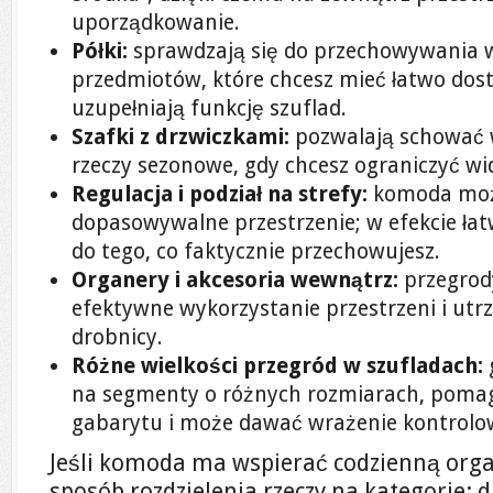
uporządkowanie.
Półki:
sprawdzają się do przechowywania 
przedmiotów, które chcesz mieć łatwo do
uzupełniają funkcję szuflad.
Szafki z drzwiczkami:
pozwalają schować 
rzeczy sezonowe, gdy chcesz ograniczyć wi
Regulacja i podział na strefy:
komoda moż
dopasowywalne przestrzenie; w efekcie ł
do tego, co faktycznie przechowujesz.
Organery i akcesoria wewnątrz:
przegrody
efektywne wykorzystanie przestrzeni i ut
drobnicy.
Różne wielkości przegród w szufladach:
na segmenty o różnych rozmiarach, pomag
gabarytu i może dawać wrażenie kontrolo
Jeśli komoda ma wspierać codzienną orga
sposób rozdzielenia rzeczy na kategorie: 