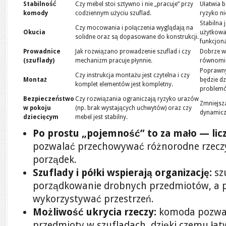
Stabilność
Czy mebel stoi sztywno i nie „pracuje” przy
Ułatwia b
komody
codziennym użyciu szuflad.
ryzyko n
Stabilna
Czy mocowania i połączenia wyglądają na
Okucia
użytkowa
solidne oraz są dopasowane do konstrukcji.
funkcjona
Prowadnice
Jak rozwiązano prowadzenie szuflad i czy
Dobrze w
(szuflady)
mechanizm pracuje płynnie.
równomie
Poprawny
Czy instrukcja montażu jest czytelna i czy
Montaż
będzie dz
komplet elementów jest kompletny.
problemó
Bezpieczeństwo
Czy rozwiązania ograniczają ryzyko urazów
Zmniejsz
w pokoju
(np. brak wystających uchwytów) oraz czy
dynamicz
dziecięcym
mebel jest stabilny.
Po prostu „pojemność” to za mało — liczy
pozwalać przechowywać różnorodne rzecz
porządek.
Szuflady i półki wspierają organizację:
szu
porządkowanie drobnych przedmiotów, a p
wykorzystywać przestrzeń.
Możliwość ukrycia rzeczy:
komoda pozwa
przedmioty w szufladach, dzięki czemu łatw