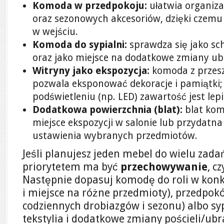
Komoda w przedpokoju:
ułatwia organiz
oraz sezonowych akcesoriów, dzięki czemu
w wejściu.
Komoda do sypialni:
sprawdza się jako sch
oraz jako miejsce na dodatkowe zmiany ubr
Witryny jako ekspozycja:
komoda z przes
pozwala eksponować dekoracje i pamiątki
podświetleniu (np. LED) zawartość jest lep
Dodatkowa powierzchnia (blat):
blat kom
miejsce ekspozycji w salonie lub przydatn
ustawienia wybranych przedmiotów.
Jeśli planujesz jeden mebel do wielu zadań
priorytetem ma być
przechowywanie
, c
Następnie dopasuj komodę do roli w konkr
i miejsce na różne przedmioty), przedpokó
codziennych drobiazgów i sezonu) albo sy
tekstylia i dodatkowe zmiany pościeli/ubr