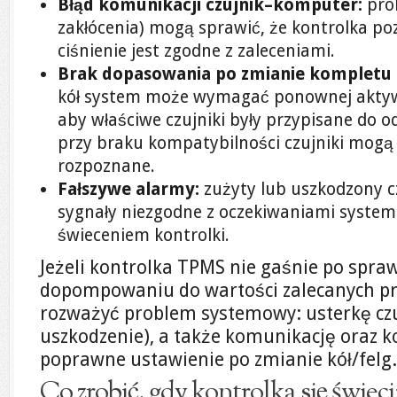
Błąd komunikacji czujnik–komputer:
pro
zakłócenia) mogą sprawić, że kontrolka po
ciśnienie jest zgodne z zaleceniami.
Brak dopasowania po zmianie kompletu k
kół system może wymagać ponownej aktywac
aby właściwe czujniki były przypisane do o
przy braku kompatybilności czujniki mogą
rozpoznane.
Fałszywe alarmy:
zużyty lub uszkodzony 
sygnały niezgodne z oczekiwaniami systemu
świeceniem kontrolki.
Jeżeli kontrolka TPMS nie gaśnie po spraw
dopompowaniu do wartości zalecanych pr
rozważyć problem systemowy: usterkę czu
uszkodzenie), a także komunikację oraz k
poprawne ustawienie po zmianie kół/felg.
Co zrobić, gdy kontrolka się świeci