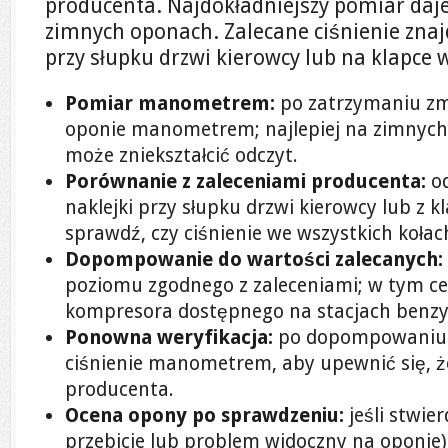
producenta. Najdokładniejszy pomiar da
zimnych oponach. Zalecane ciśnienie znajd
przy słupku drzwi kierowcy lub na klapce 
Pomiar manometrem:
po zatrzymaniu zmi
oponie manometrem; najlepiej na zimnych
może zniekształcić odczyt.
Porównanie z zaleceniami producenta:
od
naklejki przy słupku drzwi kierowcy lub z k
sprawdź, czy ciśnienie we wszystkich kołac
Dopompowanie do wartości zalecanych:
poziomu zgodnego z zaleceniami; w tym ce
kompresora dostępnego na stacjach benz
Ponowna weryfikacja:
po dopompowaniu 
ciśnienie manometrem, aby upewnić się, ż
producenta.
Ocena opony po sprawdzeniu:
jeśli stwie
przebicie lub problem widoczny na oponie)