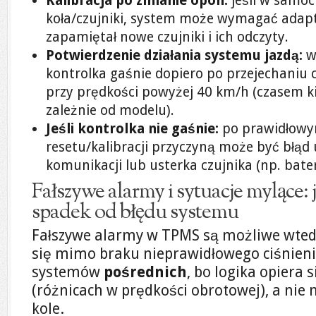
Kalibracja po zmianie opon:
jeśli w samoc
koła/czujniki, system może wymagać adapt
zapamiętał nowe czujniki i ich odczyty.
Potwierdzenie działania systemu jazdą:
w
kontrolka gaśnie dopiero po przejechaniu c
przy prędkości powyżej 40 km/h (czasem ki
zależnie od modelu).
Jeśli kontrolka nie gaśnie:
po prawidłowym
resetu/kalibracji przyczyną może być błąd 
komunikacji lub usterka czujnika (np. bater
Fałszywe alarmy i sytuacje mylące: 
spadek od błędu systemu
Fałszywe alarmy w TPMS są możliwe wtedy
się mimo braku nieprawidłowego ciśnienia
systemów
pośrednich
, bo logika opiera 
(różnicach w prędkości obrotowej), a nie
kole.