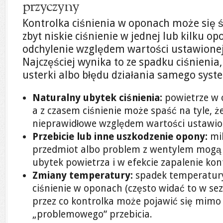
przyczyny
Kontrolka ciśnienia w oponach może się ś
zbyt niskie ciśnienie w jednej lub kilku o
odchylenie względem wartości ustawione
Najczęściej wynika to ze spadku ciśnieni
usterki albo błędu działania samego syst
Naturalny ubytek ciśnienia:
powietrze w 
a z czasem ciśnienie może spaść na tyle, ż
nieprawidłowe względem wartości ustawio
Przebicie lub inne uszkodzenie opony:
mik
przedmiot albo problem z wentylem mog
ubytek powietrza i w efekcie zapalenie kont
Zmiany temperatury:
spadek temperatury
ciśnienie w oponach (często widać to w se
przez co kontrolka może pojawić się mim
„problemowego” przebicia.