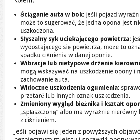
kołem.
Ściąganie auta w bok:
jeśli pojazd wyraźn
może to sugerować, że jedna opona jest 
uszkodzona.
Słyszalny syk uciekającego powietrza:
jeś
wydostającego się powietrza, może to ozn
spadku ciśnienia w danej oponie.
Wibracje lub nietypowe drżenie kierowni
mogą wskazywać na uszkodzenie opony i 
zachowanie auta.
Widoczne uszkodzenia ogumienia:
sprawdź
przetarć lub innych oznak uszkodzenia.
Zmieniony wygląd bieżnika i kształt opon
„spłaszczoną” albo ma wyraźnie nierówny 
z ciśnieniem.
Jeśli pojawi się jeden z powyższych objaw
bezpiecznym miejscu i sprawdź opony wzro