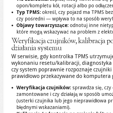
opon/kompletu kół, rotacji albo po odłącz
Typ TPMS:
określ, czy pojazd ma TPMS bezp
czy pośredni — wpływa to na sposób weryfi
Objawy towarzyszące:
odnotuj inne niety
które mogą wskazywać na problem z elekt
Weryfikacja czujników, kalibracja po 
działania systemu
W serwisie, gdy kontrolka TPMS utrzymuje
wykonaniu resetu/kalibracji, diagnostyka
czy system poprawnie rozpoznaje czujniki i
prawidłowo przekazywane do komputera 
Weryfikacja czujników:
sprawdza się, czy 
zamontowane i czy działają w sposób umoż
(usterki czujnika lub jego nieprawidłowa
błędnymi wskazaniami).