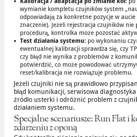
Kalibracja / adaptacja po zmianie kół:
po 
wymianie kompletu czujników system „naucz
odpowiadają za konkretne pozycje w aucie (
znaczenie). Jeżeli rejestracja czujników nie
procedurą, kontrolka może pozostać akty
Test działania systemu:
po wykonaniu czyn
ewentualnej kalibracji sprawdza się, czy 
czy błąd nie wynika z problemów z komuni
potwierdzić, co może powodować utrzymyw
reset/kalibracja nie rozwiązuje problemu.
Jeżeli czujniki nie są prawidłowo przypisa
błąd komunikacji, serwisowa diagnostyk
źródło usterki i odróżnić problem z czujn
działaniem systemu.
Specjalne scenariusze: Run Flat i 
zdarzeniu z oponą