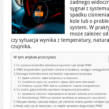
żadnego widoczn
sygnał z systemu
spadku ciśnieni
kole lub o prob
system. W prakt
może zależeć od
czy sytuacja wynika z temperatury, natura
czujnika.
W tym artykule przeczytasz
Co oznacza kontrolka ciśnienia w oponach i jak działa TPMS
TPMS bezpośredni i pośredni: różnice w działaniu, zasięgu i wiarygodnoś
Dlaczego kontrolka może się świecić: najczęstsze przyczyny
Spadek ciśnienia i wpływ temperatury na wskazania
Uszkodzenie opony (np. przebicie) i objawy, które warto obserwować
Problemy czujnika TPMS: bateria, uszkodzenie i kwestie kompatybilności
Co zrobić, gdy kontrolka się świeci: bezpieczna procedura
Sprawdzenie ciśnienia i dopompowanie do wartości zalecanej przez producenta
Reset/kalibracja TPMS oraz ponowna weryfikacja po wykonanych czynnościach
Fałszywe alarmy i sytuacje mylące: jak odróżnić realny spadek od błędu s
Kiedy udać się do warsztatu i co zwykle sprawdza diagnostyka TPMS