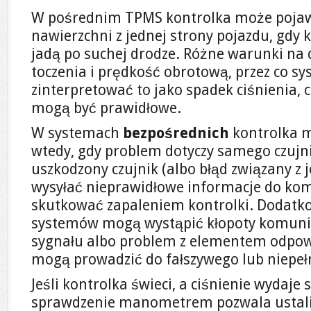
W pośrednim TPMS kontrolka może pojawić
nawierzchni z jednej strony pojazdu, gdy k
jadą po suchej drodze. Różne warunki na
toczenia i prędkość obrotową, przez co s
zinterpretować to jako spadek ciśnienia,
mogą być prawidłowe.
W systemach
bezpośrednich
kontrolka m
wtedy, gdy problem dotyczy samego czujni
uszkodzony czujnik (albo błąd związany z 
wysyłać nieprawidłowe informacje do ko
skutkować zapaleniem kontrolki. Dodatk
systemów mogą wystąpić kłopoty komunik
sygnału albo problem z elementem odpow
mogą prowadzić do fałszywego lub niepeł
Jeśli kontrolka świeci, a ciśnienie wydaje 
sprawdzenie manometrem pozwala ustalić