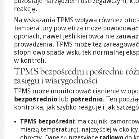
pozostaje narzędziem ostrzegawczym, któ
reakcję.
Na wskazania TPMS wpływa również otocz
temperatury powietrza może powodować o
oponach, nawet jeśli kierowca nie zauważ
prowadzenia. TPMS może też zareagować, 
stopniowo spada wskutek normalnej ekspl
w kontroli.
TPMS bezpośredni i pośredni: różn
zasięgu i wiarygodności
TPMS może monitorować ciśnienie w opo
bezpośrednio
lub
pośrednio
. Ten podzia
kontrolka, jak szybko reaguje i jak szcze
TPMS bezpośredni:
ma czujniki zamontowa
mierzą temperaturę), najczęściej w okolic
obręczy. Dane są przesyłane
radiowo
do k