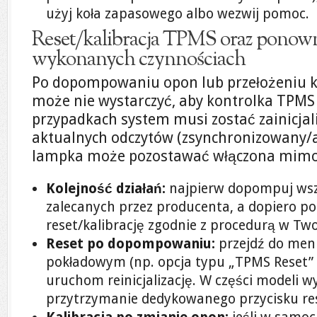
użyj koła zapasowego albo wezwij pomoc.
Reset/kalibracja TPMS oraz ponown
wykonanych czynnościach
Po dopompowaniu opon lub przełożeniu kó
może nie wystarczyć, aby kontrolka TPMS 
przypadkach system musi zostać zainicja
aktualnych odczytów (zsynchronizowany/a
lampka może pozostawać włączona mimo 
Kolejność działań:
najpierw dopompuj wsz
zalecanych przez producenta, a dopiero p
reset/kalibrację zgodnie z procedurą w Tw
Reset po dopompowaniu:
przejdź do men
pokładowym (np. opcja typu „TPMS Reset” / 
uruchom reinicjalizację. W części modeli 
przytrzymanie dedykowanego przycisku re