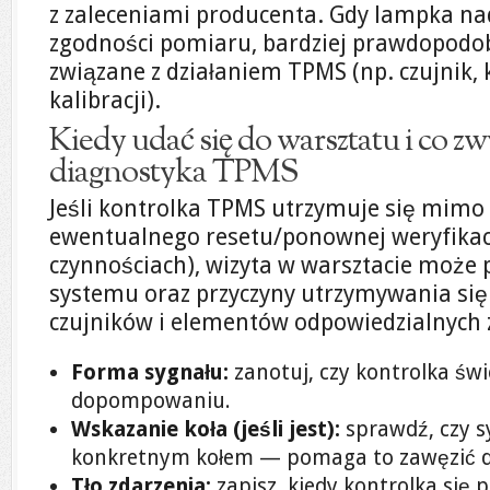
z zaleceniami producenta. Gdy lampka na
zgodności pomiaru, bardziej prawdopodob
związane z działaniem TPMS (np. czujnik,
kalibracji).
Kiedy udać się do warsztatu i co z
diagnostyka TPMS
Jeśli kontrolka TPMS utrzymuje się mimo 
ewentualnego resetu/ponownej weryfikac
czynnościach), wizyta w warsztacie może p
systemu oraz przyczyny utrzymywania się
czujników i elementów odpowiedzialnych 
Forma sygnału:
zanotuj, czy kontrolka świ
dopompowaniu.
Wskazanie koła (jeśli jest):
sprawdź, czy s
konkretnym kołem — pomaga to zawęzić d
Tło zdarzenia:
zapisz, kiedy kontrolka się 