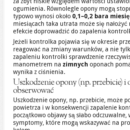
za zbyt niskie względem wartości ustawio
ogumienia. Równolegle opony mogą stopni
typowo wynosi około
0,1–0,2 bara miesi
miesiącach taka utrata może się nałożyć n
efekcie doprowadzić do zapalenia kontrolk
Jeżeli kontrolka pojawia się w okresie pr
reagować na zmiany warunków, a nie tylk
zapaleniu kontrolki sprawdzenie rzeczywi
manometrem na
zimnych
oponach pomag
wynika z ciśnienia.
Uszkodzenie opony (np. przebicie) i
obserwować
Uszkodzenie opony, np. przebicie, może 
powietrza i w konsekwencji zapalenie kont
początkowo objawy są słabo odczuwalne,
symptomy, które mogą wskazywać na pr