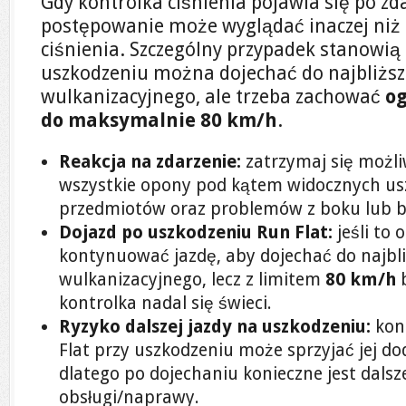
Gdy kontrolka ciśnienia pojawia się po zd
postępowanie może wyglądać inaczej niż
ciśnienia. Szczególny przypadek stanowi
uszkodzeniu można dojechać do najbliższ
wulkanizacyjnego, ale trzeba zachować
og
do maksymalnie 80 km/h
.
Reakcja na zdarzenie:
zatrzymaj się możliw
wszystkie opony pod kątem widocznych us
przedmiotów oraz problemów z boku lub b
Dojazd po uszkodzeniu Run Flat:
jeśli to
kontynuować jazdę, aby dojechać do najbl
wulkanizacyjnego, lecz z limitem
80 km/h
b
kontrolka nadal się świeci.
Ryzyko dalszej jazdy na uszkodzeniu:
kon
Flat przy uszkodzeniu może sprzyjać jej d
dlatego po dojechaniu konieczne jest dal
obsługi/naprawy.