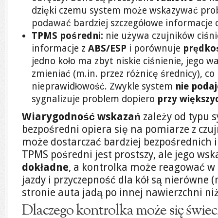
dzięki czemu system może wskazywać prob
podawać bardziej szczegółowe informacje o
TPMS pośredni:
nie używa czujników ciśni
informacje z
ABS/ESP
i porównuje
prędkoś
jedno koło ma zbyt niskie ciśnienie, jego 
zmieniać (m.in. przez różnicę średnicy), c
nieprawidłowość. Zwykle system
nie podaj
sygnalizuje problem dopiero
przy większy
Wiarygodność wskazań
zależy od typu 
bezpośredni opiera się na pomiarze z czuj
może dostarczać bardziej bezpośrednich i
TPMS pośredni jest prostszy, ale jego w
dokładne
, a kontrolka może reagować w 
jazdy i przyczepność dla kół są nierówne (
stronie auta jadą po innej nawierzchni niż
Dlaczego kontrolka może się świeci