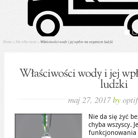
Home
»
Nie tylko moto
»
Właściwości wody i jej wpływ na organizm ludzki
Właściwości wody i jej wp
ludzki
maj 27, 2017
by
optif
Nie da się żyć b
chyba wszyscy. J
funkcjonowania 