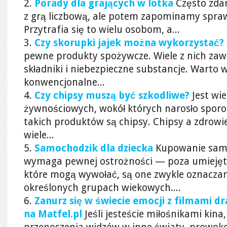
Porady dla grających w lotka
Często zda
z grą liczbową, ale potem zapominamy sprawd
Przytrafia się to wielu osobom, a...
Czy skorupki jajek można wykorzystać?
pewne produkty spożywcze. Wiele z nich zaw
składniki i niebezpieczne substancje. Warto w
konwencjonalne...
Czy chipsy muszą być szkodliwe?
Jest wi
żywnościowych, wokół których narosło sporo
takich produktów są chipsy. Chipsy a zdrow
wiele...
Samochodzik dla dziecka
Kupowanie sam
wymaga pewnej ostrożności — poza umiejęt
które mogą wywołać, są one zwykle oznaczan
określonych grupach wiekowych....
Zanurz się w świecie emocji z filmami 
na Matfel.pl
Jeśli jesteście miłośnikami kin