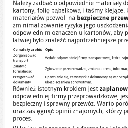
Należy zadbać o odpowiednie materiały do
kartony, folię bąbelkową i taśmy klejące.
materiałów pozwoli na
bezpieczne przew
zminimalizowanie ryzyka jego uszkodzeni
odpowiednim oznaczeniu kartonów, aby po
łatwiej było znaleźć najpotrzebniejsze pr
Co należy zrobić
Opis
Zorganizować
Wybór odpowiedniej firmy transportowej, która zajm
transport
Załatwić
Zgłoszenie przeprowadzki, zmiana adresu, informacje
formalności
Przygotować
Upewnienie się, że wszystkie dokumenty są w porząd
dokumenty
ubezpieczeniem zdrowotnym.
Również istotnym krokiem jest
zaplanow
odpowiedniej firmy przeprowadzkowej jes
bezpieczny i sprawny przewóz. Warto por
oraz zasięgnąć opinii znajomych, którzy p
proces.