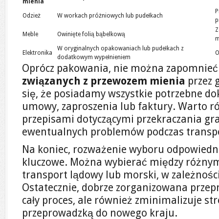
mienia
P
Odzież
W workach próżniowych lub pudełkach
p
Z
Meble
Owinięte folią bąbelkową
m
W oryginalnych opakowaniach lub pudełkach z
Elektronika
O
dodatkowym wypełnieniem
Oprócz pakowania, nie można zapomnieć
związanych z przewozem mienia
przez 
się, że posiadamy wszystkie potrzebne do
umowy, zaproszenia lub faktury. Warto ró
przepisami dotyczącymi przekraczania gra
ewentualnych problemów podczas transp
Na koniec, rozważenie wyboru odpowied
kluczowe. Można wybierać między różnymi
transport lądowy lub morski, w zależności
Ostatecznie, dobrze zorganizowana przepr
cały proces, ale również zminimalizuje str
przeprowadzką do nowego kraju.