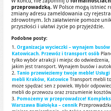
W końcu, nie zapomnij o
formalnościach
przeprowadzką
. W Polsce mogą istnieć 
zmiany adresu zameldowania czy rejestra
zdrowotnym. Ich załatwienie pomoże un
przyszłości i ułatwi życie po przyjeździe.
Podobne posty:
Organizacja wycieczki – wynajem busów
Katowicach. Przewóz i transport osób
Plan
tylko wybór atrakcji i miejsc do odwiedzenia,
jakim jest transport. Wynajem busów i autok
Tanio przewieziemy twoje meble! Usługi
mebli Kraków, Katowice
Transport mebli to
może spędzać sen z powiek. Wybór odpowied
mebli do przewozu oraz zrozumienie kosztów.
Pomożemy w przeprowadzce! Kompleks
Warszawa Białołęka – cennik
Przeprowadzka