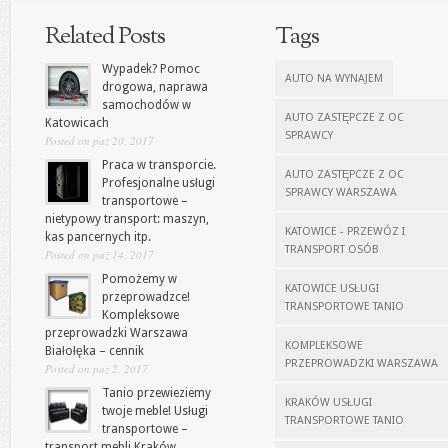
Related Posts
Tags
Wypadek? Pomoc
AUTO NA WYNAJEM
drogowa, naprawa
samochodów w
AUTO ZASTĘPCZE Z OC
Katowicach
SPRAWCY
Posted on paź 20, 2017
Praca w transporcie.
AUTO ZASTĘPCZE Z OC
Profesjonalne usługi
SPRAWCY WARSZAWA
transportowe –
nietypowy transport: maszyn,
KATOWICE - PRZEWÓZ I
kas pancernych itp.
TRANSPORT OSÓB
Posted on paź 14, 2017
Pomożemy w
KATOWICE USŁUGI
przeprowadzce!
TRANSPORTOWE TANIO
Kompleksowe
przeprowadzki Warszawa
KOMPLEKSOWE
Białołęka – cennik
PRZEPROWADZKI WARSZAWA
Posted on paź 2, 2017
Tanio przewieziemy
KRAKÓW USŁUGI
twoje meble! Usługi
TRANSPORTOWE TANIO
transportowe –
transport mebli Kraków,