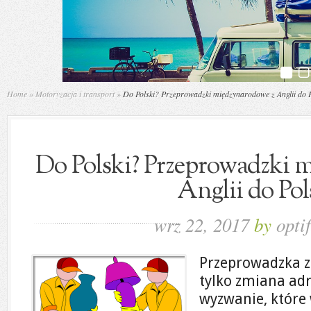
Home
»
Motoryzacja i transport
»
Do Polski? Przeprowadzki międzynarodowe z Anglii do P
Do Polski? Przeprowadzki 
Anglii do Pol
wrz 22, 2017
by
optif
Przeprowadzka z 
tylko zmiana adr
wyzwanie, któr