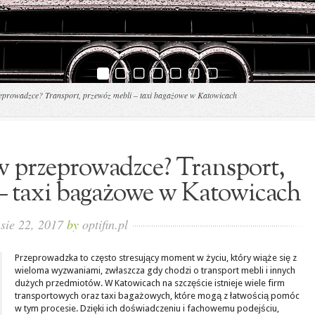
prowadzce? Transport, przewóz mebli – taxi bagażowe w Katowicach
 przeprowadzce? Transport,
– taxi bagażowe w Katowicach
sie 22, 2017
by
optifin.pl
Przeprowadzka to często stresujący moment w życiu, który wiąże się z
wieloma wyzwaniami, zwłaszcza gdy chodzi o transport mebli i innych
dużych przedmiotów. W Katowicach na szczęście istnieje wiele firm
transportowych oraz taxi bagażowych, które mogą z łatwością pomóc
w tym procesie. Dzięki ich doświadczeniu i fachowemu podejściu,