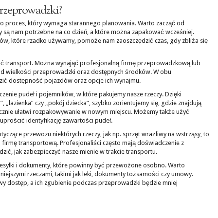
przeprowadzki?
to proces, który wymaga starannego planowania. Warto zacząć od
y są nam potrzebne na co dzień, a które można zapakować wcześniej.
w, które rzadko używamy, pomoże nam zaoszczędzić czas, gdy zbliża się
ać transport. Można wynająć profesjonalną firmę przeprowadzkową lub
 od wielkości przeprowadzki oraz dostępnych środków. W obu
zić dostępność pojazdów oraz opcje ich wynajmu.
zenie pudeł i pojemników, w które pakujemy nasze rzeczy. Dzięki
”, „łazienka” czy „pokój dziecka”, szybko zorientujemy się, gdzie znajdują
acznie ułatwi rozpakowywanie w nowym miejscu. Możemy także użyć
uprościć identyfikację zawartości pudeł.
czące przewozu niektórych rzeczy, jak np. sprzęt wrażliwy na wstrząsy, to
firmę transportową. Profesjonaliści często mają doświadczenie z
ić, jak zabezpieczyć nasze mienie w trakcie transportu.
rzesyłki i dokumenty, które powinny być przewożone osobno. Warto
iejszymi rzeczami, takimi jak leki, dokumenty tożsamości czy umowy.
twy dostęp, a ich zgubienie podczas przeprowadzki będzie mniej