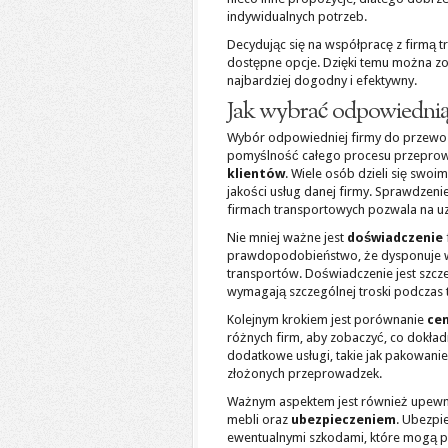
indywidualnych potrzeb.
Decydując się na współpracę z firmą t
dostępne opcje. Dzięki temu można z
najbardziej dogodny i efektywny.
Jak wybrać odpowiednią
Wybór odpowiedniej firmy do przewoz
pomyślność całego procesu przeprow
klientów
. Wiele osób dzieli się swo
jakości usług danej firmy. Sprawdzeni
firmach transportowych pozwala na uzy
Nie mniej ważne jest
doświadczenie
prawdopodobieństwo, że dysponuje wy
transportów. Doświadczenie jest szcze
wymagają szczególnej troski podczas 
Kolejnym krokiem jest porównanie
ce
różnych firm, aby zobaczyć, co dokła
dodatkowe usługi, takie jak pakowani
złożonych przeprowadzek.
Ważnym aspektem jest również upewni
mebli oraz
ubezpieczeniem
. Ubezpi
ewentualnymi szkodami, które mogą po