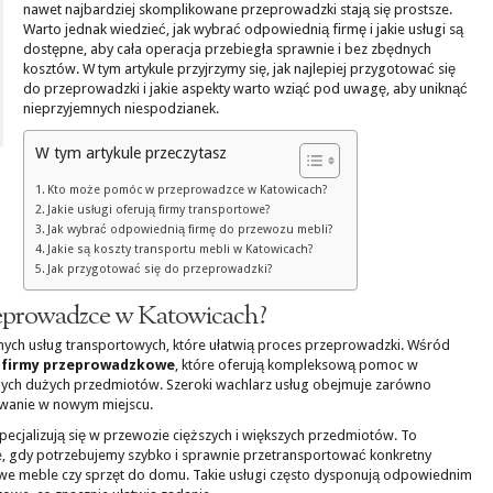
nawet najbardziej skomplikowane przeprowadzki stają się prostsze.
Warto jednak wiedzieć, jak wybrać odpowiednią firmę i jakie usługi są
dostępne, aby cała operacja przebiegła sprawnie i bez zbędnych
kosztów. W tym artykule przyjrzymy się, jak najlepiej przygotować się
do przeprowadzki i jakie aspekty warto wziąć pod uwagę, aby uniknąć
nieprzyjemnych niespodzianek.
W tym artykule przeczytasz
Kto może pomóc w przeprowadzce w Katowicach?
Jakie usługi oferują firmy transportowe?
Jak wybrać odpowiednią firmę do przewozu mebli?
Jakie są koszty transportu mebli w Katowicach?
Jak przygotować się do przeprowadzki?
prowadzce w Katowicach?
ych usług transportowych, które ułatwią proces przeprowadzki. Wśród
 firmy przeprowadzkowe
, które oferują kompleksową pomoc w
nych dużych przedmiotów. Szeroki wachlarz usług obejmuje zarówno
ywanie w nowym miejscu.
specjalizują się w przewozie cięższych i większych przedmiotów. To
ne, gdy potrzebujemy szybko i sprawnie przetransportować konkretny
we meble czy sprzęt do domu. Takie usługi często dysponują odpowiednim