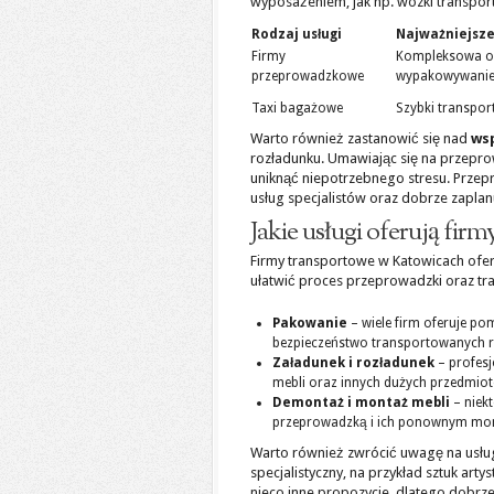
wyposażeniem, jak np. wózki transport
Rodzaj usługi
Najważniejsze
Firmy
Kompleksowa ob
przeprowadzkowe
wypakowywani
Taxi bagażowe
Szybki transpor
Warto również zastanowić się nad
ws
rozładunku. Umawiając się na przepr
uniknąć niepotrzebnego stresu. Przep
usług specjalistów oraz dobrze zaplan
Jakie usługi oferują fir
Firmy transportowe w Katowicach ofer
ułatwić proces przeprowadzki oraz t
Pakowanie
– wiele firm oferuje p
bezpieczeństwo transportowanych r
Załadunek i rozładunek
– profesj
mebli oraz innych dużych przedmiotó
Demontaż i montaż mebli
– niek
przeprowadzką i ich ponownym mont
Warto również zwrócić uwagę na usług
specjalistyczny, na przykład sztuk ar
nieco inne propozycje, dlatego dobrze