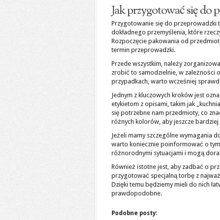
Jak przygotować się do 
Przygotowanie się do przeprowadzki 
dokładnego przemyślenia, które rzecz
Rozpoczęcie pakowania od przedmiotó
termin przeprowadzki.
Przede wszystkim, należy zorganizow
zrobić to samodzielnie, w zależności
przypadkach, warto wcześniej sprawd
Jednym z kluczowych kroków jest oznac
etykietom z opisami, takim jak „kuchnia
się potrzebne nam przedmioty, co zn
różnych kolorów, aby jeszcze bardziej 
Jeżeli mamy szczególne wymagania doty
warto koniecznie poinformować o tym 
różnorodnymi sytuacjami i mogą doradz
Również istotne jest, aby zadbać o p
przygotować specjalną torbę z najważn
Dzięki temu będziemy mieli do nich ła
prawdopodobne.
Podobne posty: