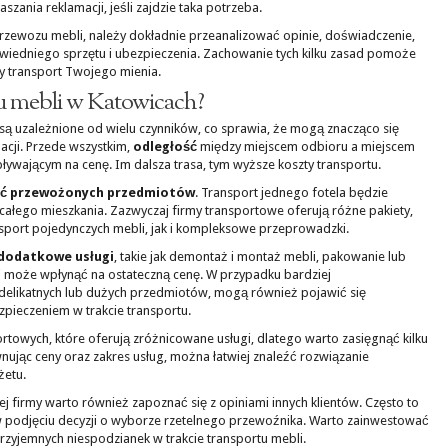
zania reklamacji, jeśli zajdzie taka potrzeba.
zewozu mebli, należy dokładnie przeanalizować opinie, doświadczenie,
iedniego sprzętu i ubezpieczenia. Zachowanie tych kilku zasad pomoże
 transport Twojego mienia.
rtu mebli w Katowicach?
są uzależnione od wielu czynników, co sprawia, że mogą znacząco się
acji. Przede wszystkim,
odległość
między miejscem odbioru a miejscem
ywającym na cenę. Im dalsza trasa, tym wyższe koszty transportu.
ść przewożonych przedmiotów
. Transport jednego fotela będzie
całego mieszkania. Zazwyczaj firmy transportowe oferują różne pakiety,
ort pojedynczych mebli, jak i kompleksowe przeprowadzki.
dodatkowe usługi
, takie jak demontaż i montaż mebli, pakowanie lub
i może wpłynąć na ostateczną cenę. W przypadku bardziej
delikatnych lub dużych przedmiotów, mogą również pojawić się
pieczeniem w trakcie transportu.
ortowych, które oferują zróżnicowane usługi, dlatego warto zasięgnąć kilku
ując ceny oraz zakres usług, można łatwiej znaleźć rozwiązanie
żetu.
j firmy warto również zapoznać się z opiniami innych klientów. Często to
odjęciu decyzji o wyborze rzetelnego przewoźnika. Warto zainwestować
rzyjemnych niespodzianek w trakcie transportu mebli.