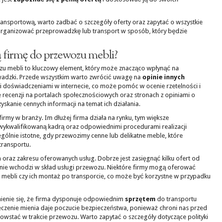
ransportową, warto zadbać o szczegóły oferty oraz zapytać o wszystkie
organizować przeprowadzkę lub transport w sposób, który będzie
 firmę do przewozu mebli?
u mebli to kluczowy element, który może znacząco wpłynąć na
adzki. Przede wszystkim warto zwrócić uwagę na
opinie innych
imi doświadczeniami w internecie, co może pomóc w ocenie rzetelności i
e recenzji na portalach społecznościowych oraz stronach z opiniami o
skanie cennych informacji na temat ich działania.
firmy w branży. Im dłużej firma działa na rynku, tym większe
kwalifikowaną kadrą oraz odpowiednimi procedurami realizacji
gólnie istotne, gdy przewozimy cenne lub delikatne meble, które
transportu.
n
oraz zakresu oferowanych usług. Dobrze jest zasięgnąć kilku ofert od
dnie wchodzi w skład usługi przewozu. Niektóre firmy mogą oferować
e mebli czy ich montaż po transporcie, co może być korzystne w przypadku
enie się, że firma dysponuje odpowiednim
sprzętem
do transportu
eczenie mienia daje poczucie bezpieczeństwa, ponieważ chroni nas przed
wstać w trakcie przewozu. Warto zapytać o szczegóły dotyczące polityki