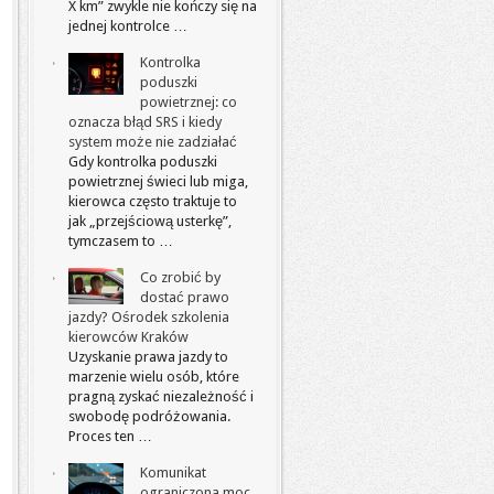
X km” zwykle nie kończy się na
jednej kontrolce …
Kontrolka
poduszki
powietrznej: co
oznacza błąd SRS i kiedy
system może nie zadziałać
Gdy kontrolka poduszki
powietrznej świeci lub miga,
kierowca często traktuje to
jak „przejściową usterkę”,
tymczasem to …
Co zrobić by
dostać prawo
jazdy? Ośrodek szkolenia
kierowców Kraków
Uzyskanie prawa jazdy to
marzenie wielu osób, które
pragną zyskać niezależność i
swobodę podróżowania.
Proces ten …
Komunikat
ograniczona moc