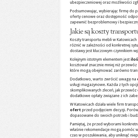
ubezpieczeniowej oraz możliwości zgłas
Podsumowując, wybierając firmę do pr
oferty cenowe oraz dostępność odpow
zapewnić bezproblemowy i bezpieczny
Jakie są koszty transpo
Koszty transportu mebli w Katowicach 
różnić w zależności od konkretnej sytu
dostawy jest kluczowym czynnikiem wpł
Kolejnym istotnym elementem jest
ilo
kosztował znacznie mniej niż przewóz 
które mogą obejmować zarówno transp
Dodatkowo, warto zwrócić uwagę na
usługi magazynowe. Każda z tych opcj
skomplikowanych zleceń, jak przewóz 
dodatkowe opłaty związane z ich zabez
W Katowicach działa wiele firm transp
ofert
przed podjęciem decyzji. Porówn
dopasowane do swoich potrzeb i bud
Pamiętaj, że przed wyborami konkretne
właśnie rekomendacje mogą pomóc w p
czas w poszukiwania, aby uniknąć niep