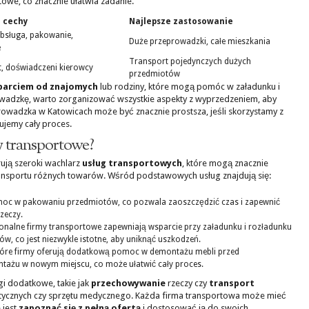
owe, co znacznie ułatwia zadanie.
 cechy
Najlepsze zastosowanie
sługa, pakowanie,
Duże przeprowadzki, całe mieszkania
e
Transport pojedynczych dużych
t, doświadczeni kierowcy
przedmiotów
parciem od znajomych
lub rodziny, które mogą pomóc w załadunku i
owadzkę, warto zorganizować wszystkie aspekty z wyprzedzeniem, aby
rowadzka w Katowicach może być znacznie prostsza, jeśli skorzystamy z
ujemy cały proces.
my transportowe?
ują szeroki wachlarz
usług transportowych
, które mogą znacznie
ransportu różnych towarów. Wśród podstawowych usług znajdują się:
omoc w pakowaniu przedmiotów, co pozwala zaoszczędzić czas i zapewnić
zeczy.
onalne firmy transportowe zapewniają wsparcie przy załadunku i rozładunku
w, co jest niezwykle istotne, aby uniknąć uszkodzeń.
tóre firmy oferują dodatkową pomoc w demontażu mebli przed
ażu w nowym miejscu, co może ułatwić cały proces.
i dodatkowe, takie jak
przechowywanie
rzeczy czy
transport
tystycznych czy sprzętu medycznego. Każda firma transportowa może mieć
 jest
zapoznać się z pełną ofertą
i dostosować ją do swoich