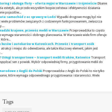
ring i obsługa floty – oferta myjni w Warszawie i trójmieście
Dbanie
a estetyki, ale przede wszystkim bezpieczeństwa i efektywności działania
enie pojazdów...
uta: samochód z oc sprawcy w Łodzi
Wypadki drogowe mogą być nie
wać wiele problemów związanych z codziennym funkcjonowaniem, zwłaszcza
....
owadzki krajowe, przewóz mebli w Warszawie
Przeprowadzka to często
re wymaga staranności i dobrego planowania. W Warszawie wiele firm oferuje
które...
 busów i autokarów w Katowicach. Przewóz i transport osób
atrakcji i miejsc do odwiedzenia, ale także kluczowy element, jakim jest
..
 Usługi transportowe – transport mebli Kraków, Katowice
Transport
e spędzać sen z powiek. Wybór odpowiedniej firmy, przygotowanie mebli do
narodowe z Anglii do Polski
Przeprowadzka z Anglii do Polski to nie tylko
zwanie, które wymaga odpowiedniego przygotowania i staranności. Wiele
Tags