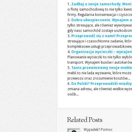
Zadbaj o swoje samochody. Monito
o flotę samochodową to nie tylko kwesti
firmy. Regularna konserwacja i czyszcz
Dobre ubezpieczenie. Wynajem a
tylko stresujące, ale również wywoły
gdy nasz samochód zostaje uszkodzony
Przeprowadź się z nami! Przepr
stresujące i czasochłonne zadanie, któ
kompleksowe usługi przeprowadzkowe, 
Organizacja wycieczki – wynajem
Planowanie wycieczki to nie tylko wybór 
transport. Wynajem busów i autokarów.
Tanio przewieziemy twoje meble!
mebli to nie lada wyzwanie, które moż
przewozu oraz zrozumienie kosztów...
Do Polski? Przeprowadzki między
zmiana adresu, ale również wielkie wy
osób...
Related Posts
Wypadek? Pomoc