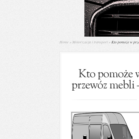
Home
»
Motoryzacja i transport
»
Kto pomoże w prze
Kto pomoże w
przewóz mebli 