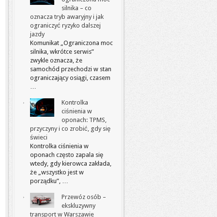
silnika – co
oznacza tryb awaryjny i jak
ograniczyć ryzyko dalszej
jazdy
Komunikat „Ograniczona moc
silnika, wkrótce serwis”
zwykle oznacza, że
samochód przechodzi w stan
ograniczający osiągi, czasem
…
Kontrolka
ciśnienia w
oponach: TPMS,
przyczyny i co zrobić, gdy się
świeci
Kontrolka ciśnienia w
oponach często zapala się
wtedy, gdy kierowca zakłada,
że „wszystko jest w
porządku”, …
Przewóz osób –
ekskluzywny
transport w Warszawie