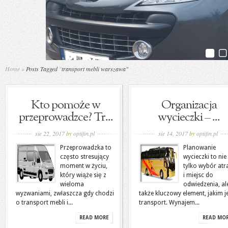
Home
»
Posts Tagged
"
transport mebli warszawa"
Kto pomoże w
Organizacja
przeprowadzce? Tr...
wycieczki – ...
sie 22, 2017
by
optifin.pl
sie 14, 2017
by
optifin.pl
Przeprowadzka to
Planowanie
często stresujący
wycieczki to nie
moment w życiu,
tylko wybór atra
który wiąże się z
i miejsc do
wieloma
odwiedzenia, al
wyzwaniami, zwłaszcza gdy chodzi
także kluczowy element, jakim j
o transport mebli i...
transport. Wynajem...
READ MORE
READ MO