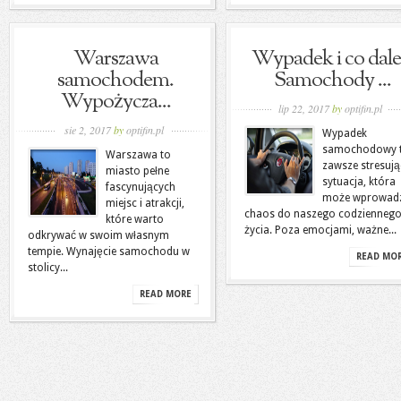
Warszawa
Wypadek i co dale
samochodem.
Samochody ...
Wypożycza...
lip 22, 2017
by
optifin.pl
sie 2, 2017
by
optifin.pl
Wypadek
samochodowy 
Warszawa to
zawsze stresuj
miasto pełne
sytuacja, która
fascynujących
może wprowadz
miejsc i atrakcji,
chaos do naszego codzienneg
które warto
życia. Poza emocjami, ważne...
odkrywać w swoim własnym
tempie. Wynajęcie samochodu w
READ MO
stolicy...
READ MORE