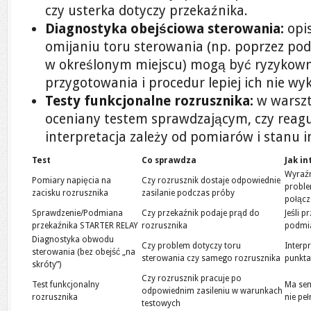
czy usterka dotyczy przekaźnika.
Diagnostyka obejściowa sterowania:
opis
omijaniu toru sterowania (np. poprzez pod
w określonym miejscu) mogą być ryzykown
przygotowania i procedur lepiej ich nie w
Testy funkcjonalne rozrusznika:
w warszt
oceniany testem sprawdzającym, czy reaguj
interpretacja zależy od pomiarów i stanu in
Test
Co sprawdza
Jak i
Wyraźn
Pomiary napięcia na
Czy rozrusznik dostaje odpowiednie
proble
zacisku rozrusznika
zasilanie podczas próby
połącz
Sprawdzenie/Podmiana
Czy przekaźnik podaje prąd do
Jeśli p
przekaźnika STARTER RELAY
rozrusznika
podmia
Diagnostyka obwodu
Czy problem dotyczy toru
Interp
sterowania (bez obejść „na
sterowania czy samego rozrusznika
punkta
skróty”)
Czy rozrusznik pracuje po
Test funkcjonalny
Ma sen
odpowiednim zasileniu w warunkach
rozrusznika
nie pe
testowych