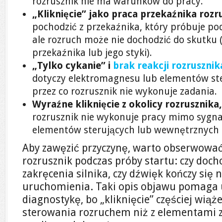
rozrusznik nie ma warunków do pracy.
„Kliknięcie” jako praca przekaźnika rozr
pochodzić z przekaźnika, który próbuje p
ale rozruch może nie dochodzić do skutku 
przekaźnika lub jego styki).
„Tylko cykanie” i
brak reakcji rozrusznik
dotyczy elektromagnesu lub elementów ste
przez co rozrusznik nie wykonuje zadania.
Wyraźne kliknięcie z okolicy rozrusznika, 
rozrusznik nie wykonuje pracy mimo sygna
elementów sterujących lub wewnętrznych 
Aby zawęzić przyczynę, warto obserwować,
rozrusznik podczas próby startu: czy doch
zakręcenia silnika, czy dźwięk kończy się 
uruchomienia. Taki opis objawu pomaga
diagnostykę, bo „kliknięcie” częściej wiąże
sterowania rozruchem niż z elementami 