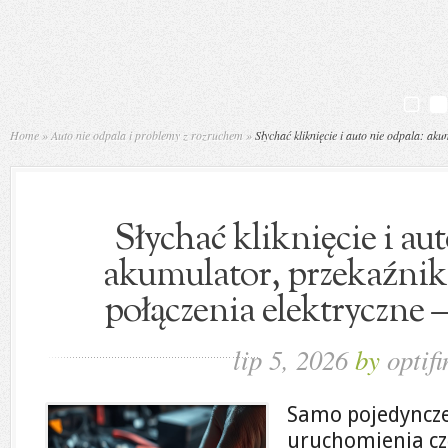
Home
»
Auto nie odpala i problemy z rozruchem
»
Słychać kliknięcie i auto nie odpala: ak
Słychać kliknięcie i aut
akumulator, przekaźnik 
połączenia elektryczne 
lip 5, 2026
by
optifi
Samo pojedyncze 
uruchomienia cz