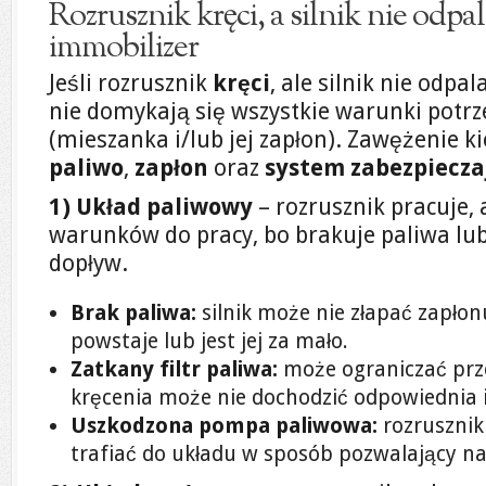
Rozrusznik kręci, a silnik nie odpal
immobilizer
Jeśli rozrusznik
kręci
, ale silnik nie odpa
nie domykają się wszystkie warunki potr
(mieszanka i/lub jej zapłon). Zawężenie ki
paliwo
,
zapłon
oraz
system zabezpiecza
1) Układ paliwowy
– rozrusznik pracuje, 
warunków do pracy, bo brakuje paliwa lub
dopływ.
Brak paliwa:
silnik może nie złapać zapłon
powstaje lub jest jej za mało.
Zatkany filtr paliwa:
może ograniczać prz
kręcenia może nie dochodzić odpowiednia i
Uszkodzona pompa paliwowa:
rozrusznik 
trafiać do układu w sposób pozwalający na