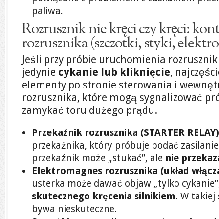
paliwa.
Rozrusznik nie kręci czy kręci: kon
rozrusznika (szczotki, styki, elekt
Jeśli przy próbie uruchomienia rozruszni
jedynie
cykanie lub kliknięcie
, najczęśc
elementy po stronie sterowania i wewnęt
rozrusznika, które mogą sygnalizować prób
zamykać toru dużego prądu.
Przekaźnik rozrusznika (STARTER RELAY)
przekaźnika, który próbuje podać zasilani
przekaźnik może „stukać”, ale
nie przekaz
Elektromagnes rozrusznika (układ włącza
usterka może dawać objaw „tylko cykanie
skutecznego kręcenia silnikiem
. W takiej
bywa nieskuteczne.