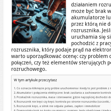
działaniem rozru
może być brak wy
akumulatorze lu
przez którą nie d
rozrusznika. Jeś
uruchamia się s
pochodzić z prac
rozrusznika, który podaje prąd na elektr
warto uporządkować ocenę: czy problem do
połączeń, czy też elementów sterujących p
rozruchowego.
W tym artykule przeczytasz
Co oznacza kliknięcie przy próbie uruchomienia i kiedy to jest problem z
Akumulator i połączenia elektryczne: brak zasilania a zachowanie kontrol
Przekaźnik rozrusznika, masa i sterowanie: gdzie najczęściej dochodzi 
Rozrusznik nie kręci czy kręci: kontrola po stronie rozrusznika (szczotki,
Rozrusznik kręci, a silnik nie odpala: paliwo, zapłon i immobilizer
Diagnostyka krok po kroku na miejscu: pomiary, testy obejściowe i kied