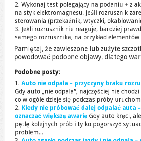
Wykonaj test polegający na podaniu + z 
na styk elektromagnesu. Jeśli rozrusznik zar
sterowania (przekaźnik, wtyczki, okablowanie
Jeśli rozrusznik nie reaguje, bardziej pra
samego rozrusznika, na przykład elementów
Pamiętaj, że zawieszone lub zużyte szczo
powodować podobne objawy, dlatego wart
Podobne posty:
Auto nie odpala – przyczyny braku rozru
Gdy auto „nie odpala”, najczęściej nie chodzi 
co w ogóle dzieje się podczas próby uruchomien
Kiedy nie próbować dalej odpalać auta 
oznaczać większą awarię
Gdy auto kręci, al
pętlę kolejnych prób i tylko pogorszyć sytuac
problem...
Auto zgasło podczas jazdy i nie odpala – 