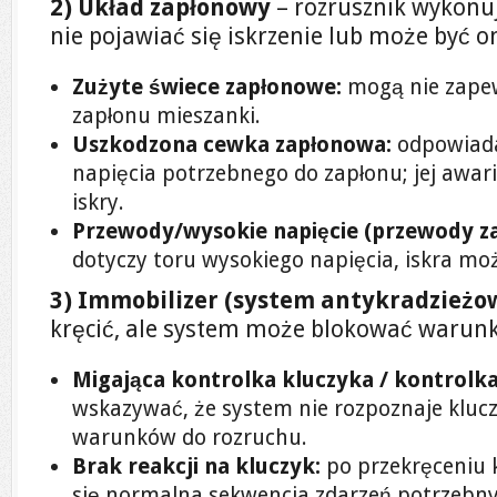
2) Układ zapłonowy
– rozrusznik wykonuj
nie pojawiać się iskrzenie lub może być o
Zużyte świece zapłonowe:
mogą nie zape
zapłonu mieszanki.
Uszkodzona cewka zapłonowa:
odpowiada
napięcia potrzebnego do zapłonu; jej awa
iskry.
Przewody/wysokie napięcie (przewody z
dotyczy toru wysokiego napięcia, iskra moż
3) Immobilizer (system antykradzieżo
kręcić, ale system może blokować warunk
Migająca kontrolka kluczyka / kontrolka
wskazywać, że system nie rozpoznaje klucz
warunków do rozruchu.
Brak reakcji na kluczyk:
po przekręceniu 
się normalna sekwencja zdarzeń potrzebny