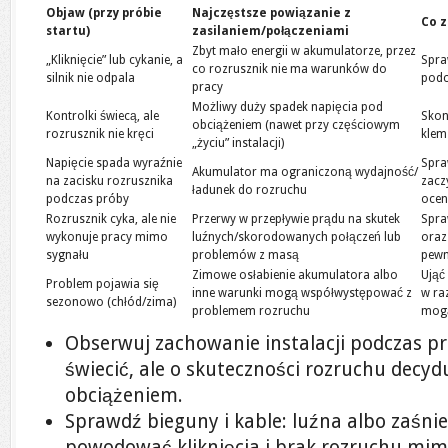
Objaw (przy próbie
Najczęstsze powiązanie z
Co z
startu)
zasilaniem/połączeniami
Zbyt mało energii w akumulatorze, przez
„Kliknięcie” lub cykanie, a
Spra
co rozrusznik nie ma warunków do
silnik nie odpala
podc
pracy
Możliwy duży spadek napięcia pod
Kontrolki świecą, ale
Skon
obciążeniem (nawet przy częściowym
rozrusznik nie kręci
klem
„życiu” instalacji)
Napięcie spada wyraźnie
Spra
Akumulator ma ograniczoną wydajność/
na zacisku rozrusznika
zacz
ładunek do rozruchu
podczas próby
ocen
Rozrusznik cyka, ale nie
Przerwy w przepływie prądu na skutek
Spra
wykonuje pracy mimo
luźnych/skorodowanych połączeń lub
oraz
sygnału
problemów z masą
pew
Zimowe osłabienie akumulatora albo
Ująć
Problem pojawia się
inne warunki mogą współwystępować z
w ra
sezonowo (chłód/zima)
problemem rozruchu
mogą
Obserwuj zachowanie instalacji podczas p
świecić, ale o skuteczności rozruchu decyd
obciążeniem.
Sprawdź bieguny i kable: luźna albo zaśnie
powodować kliknięcia i brak rozruchu mimo