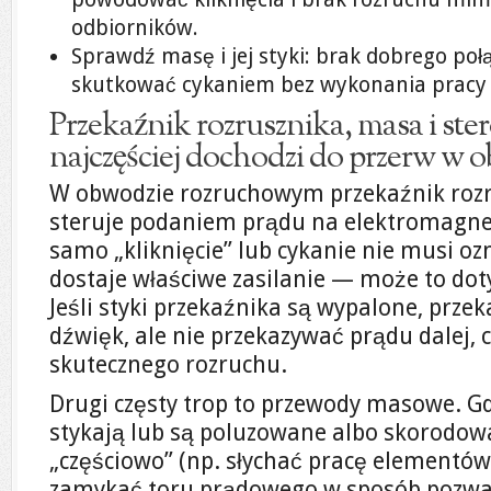
odbiorników.
Sprawdź masę i jej styki: brak dobrego p
skutkować cykaniem bez wykonania pracy p
Przekaźnik rozrusznika, masa i ste
najczęściej dochodzi do przerw w 
W obwodzie rozruchowym przekaźnik rozr
steruje podaniem prądu na elektromagnes
samo „kliknięcie” lub cykanie nie musi oz
dostaje właściwe zasilanie — może to do
Jeśli styki przekaźnika są wypalone, prz
dźwięk, ale nie przekazywać prądu dalej, 
skutecznego rozruchu.
Drugi częsty trop to przewody masowe. 
stykają lub są poluzowane albo skorodow
„częściowo” (np. słychać pracę elementów 
zamykać toru prądowego w sposób pozwal