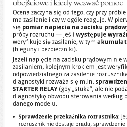
obejściowe i kiedy wezwać pomoc
Ocena zaczyna się od tego, czy przy próbi
ma zasilanie i czy w ogóle reaguje. W pie
się
pomiar napięcia na zacisku prądo
próby rozruchu — jeśli
występuje wyraź
weryfikuje się zasilanie, w tym
akumulato
(bieguny i bezpieczniki).
Jeżeli napięcie na zacisku prądowym nie 
zasilaniem, kolejnym krokiem jest weryfik
odpowiedzialnego za zasilenie rozruszni
diagnostyki rozważa się m.in.
sprawdzen
STARTER RELAY
(gdy „stuka”, ale nie pod
diagnostykę obwodu sterowania według p
danego modelu.
Sprawdzenie przekaźnika rozrusznika:
jeś
rozrusznik nie dostaje prądu, sprawdzenie