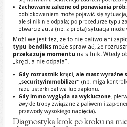
Zachowanie zależne od ponawiania prób:
odblokowaniem może pojawić się sytuacja, 
ale silnik nie odpala; po procedurze typu 
otwarcie auta (np. z pilota) sytuacja może
Możliwe jest też, że to nie paliwo ani zap
typu bendiks
może sprawiać, że rozrusz
przekazuje momentu
na silnik. Wtedy 
„kręci, a nie odpala”.
Gdy rozrusznik kręci, ale masz wyraźne 
„security/immobilizer”
(np. miga kontrolk
razu usterki paliwa lub zapłonu.
Gdy immo wygląda na wykluczone
, pier
zwykle tropy związane z paliwem i zapłone
przewody wysokiego napięcia).
Diagnostyka krok po kroku na miej