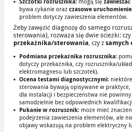
Szczotki rozrusznika:
mogą się
zawieszać
bywa cykanie oraz
czasowe uruchomienie
problem dotyczy zawieszenia elementów.
Żeby zawęzić diagnozę do samego rozruszn
sterowania), rozważa się dwie ścieżki: cz
przekaźnika/sterowania
, czy z
samych 
Podmiana przekaźnika rozrusznika:
pomag
dotyczy przekaźnika, czy rozrusznika/ukła
elektromagnesu lub szczotek).
Ocena testami diagnostycznymi:
niektóre
sterowania bywają opisywane w praktyce, 
dla instalacji i bezpieczeństwa nie powin
samodzielnie bez odpowiednich kwalifikacji
Pukanie w rozrusznik:
może mieć znaczeni
podejrzenia zawieszenia elementów, ale nie
objawy wskazują na problem elektryczny 