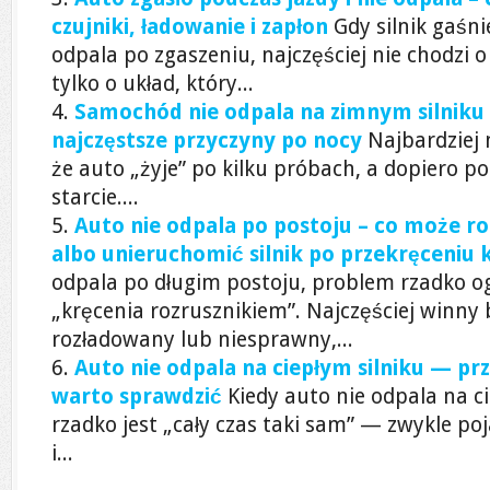
czujniki, ładowanie i zapłon
Gdy silnik gaśni
odpala po zgaszeniu, najczęściej nie chodzi 
tylko o układ, który...
Samochód nie odpala na zimnym silniku
najczęstsze przyczyny po nocy
Najbardziej m
że auto „żyje” po kilku próbach, a dopiero p
starcie....
Auto nie odpala po postoju – co może r
albo unieruchomić silnik po przekręceniu 
odpala po długim postoju, problem rzadko o
„kręcenia rozrusznikiem”. Najczęściej winn
rozładowany lub niesprawny,...
Auto nie odpala na ciepłym silniku — pr
warto sprawdzić
Kiedy auto nie odpala na c
rzadko jest „cały czas taki sam” — zwykle po
i...