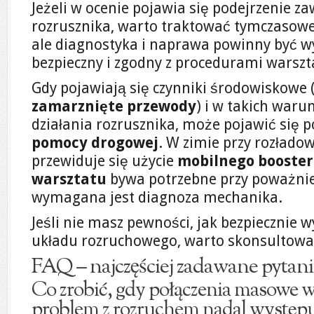
Jeżeli w ocenie pojawia się podejrzenie 
rozrusznika, warto traktować tymczasow
ale diagnostyka i naprawa powinny być 
bezpieczny i zgodny z procedurami warsz
Gdy pojawiają się czynniki środowiskowe 
zamarznięte przewody
) i w takich waru
działania rozrusznika, może pojawić się p
pomocy drogowej
. W zimie przy rozład
przewiduje się użycie
mobilnego booste
warsztatu
bywa potrzebne przy poważnie
wymagana jest diagnoza mechanika.
Jeśli nie masz pewności, jak bezpiecznie
układu rozruchowego, warto skonsultowa
FAQ – najczęściej zadawane pytani
Co zrobić, gdy połączenia masowe w
problem z rozruchem nadal występu