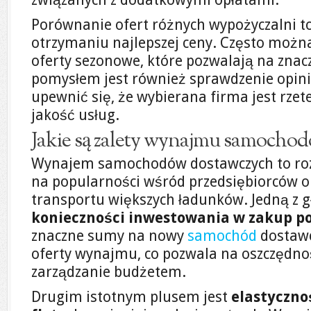
Porównanie ofert różnych wypożyczalni t
otrzymaniu najlepszej ceny. Często możn
oferty sezonowe, które pozwalają na zna
pomysłem jest również sprawdzenie opinii
upewnić się, że wybierana firma jest rzet
jakość usług.
Jakie są zalety wynajmu samocho
Wynajem samochodów dostawczych to rozw
na popularności wśród przedsiębiorców o
transportu większych ładunków. Jedną z g
konieczności inwestowania w zakup p
znaczne sumy na nowy
samochód
dostawc
oferty wynajmu, co pozwala na oszczędnoś
zarządzanie budżetem.
Drugim istotnym plusem jest
elastyczn