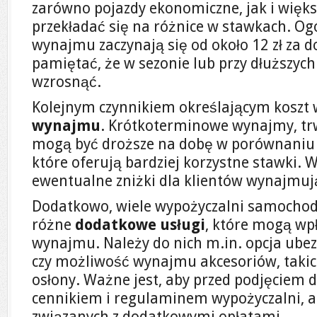
zarówno pojazdy ekonomiczne, jak i więks
przekładać się na różnice w stawkach. Ogó
wynajmu zaczynają się od około 12 zł za d
pamiętać, że w sezonie lub przy dłuższy
wzrosnąć.
Kolejnym czynnikiem określającym koszt
wynajmu
. Krótkoterminowe wynajmy, trwa
mogą być droższe na dobę w porównaniu
które oferują bardziej korzystne stawki.
ewentualne zniżki dla klientów wynajmują
Dodatkowo, wiele wypożyczalni samochod
różne
dodatkowe usługi
, które mogą wpł
wynajmu. Należy do nich m.in. opcja ubez
czy możliwość wynajmu akcesoriów, takich
osłony. Ważne jest, aby przed podjęciem d
cennikiem i regulaminem wypożyczalni, a
związanych z dodatkowymi opłatami.