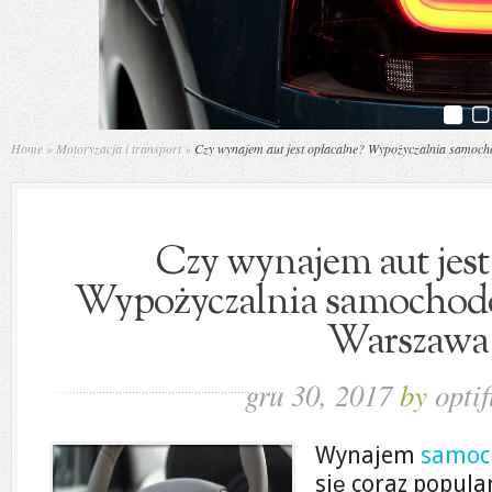
Home
»
Motoryzacja i transport
»
Czy wynajem aut jest opłacalne? Wypożyczalnia samo
Czy wynajem aut jest
Wypożyczalnia samochod
Warszawa
gru 30, 2017
by
optif
Wynajem
samoc
się coraz popul