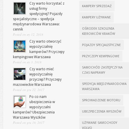
Czy warto korzystać z
KAMPERY SPRZEDAŻ
usług firmy
spedycyjnej? Pojazdy
KAMPERY UŻYWANE
specjalistyczne – spedycja
międzynarodowa Warszawa:
OŚRODEK SZKOLENIA
cennik
KIEROWCÓW KRAKÓW
Posted on sty 12, 2018
Czy warto otworzyć
POJAZDY SPECJALISTYCZNE
wypożyczalnię
kamperów? Przyczepy
PRZYCZEPY KEMPINGOWE
kempingowe Warszawa
Posted on sty 3, 2018
SAMOCHÓD ZASTĘPCZY NA
Czy warto mieć
CZAS NAPRAWY
wypożyczalnię
przyczep? Przyczepy
SPEDYCJA MIĘDZYNARODOWA
mazowieckie Warszawa
WARSZAWA
Posted on gru 22, 2017
Po co nam
SPROWADZENIE MOTORU
ubezpieczenia w
wypożyczalni
UBEZPIECZENIA WYSZKÓW
kamperów? Ubezpieczenia
Warszawa Wyszków
Posted on gru 18, 2017
UŻYWANE SAMOCHODY
VOLVO