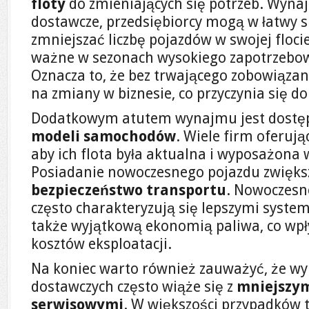
floty
do zmieniających się potrzeb. Wyn
dostawcze, przedsiębiorcy mogą w łatwy 
zmniejszać liczbę pojazdów w swojej flocie,
ważne w sezonach wysokiego zapotrzebow
Oznacza to, że bez trwającego zobowiąza
na zmiany w biznesie, co przyczynia się do
Dodatkowym atutem wynajmu jest dostę
modeli samochodów
. Wiele firm oferuj
aby ich flota była aktualna i wyposażona
Posiadanie nowoczesnego pojazdu zwiększ
bezpieczeństwo transportu
. Nowoczesn
często charakteryzują się lepszymi syst
także wyjątkową ekonomią paliwa, co wp
kosztów eksploatacji.
Na koniec warto również zauważyć, że 
dostawczych często wiąże się z
mniejszy
serwisowymi
. W większości przypadków 