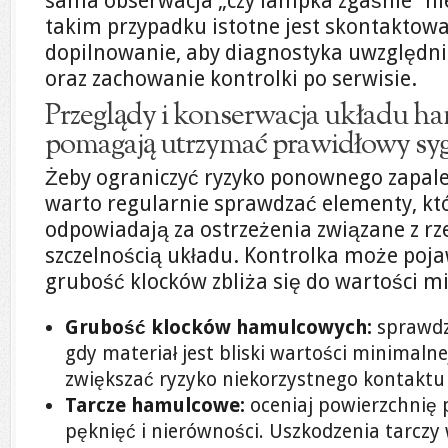
sama obserwacja „czy lampka zgaśnie” nie
takim przypadku istotne jest skontaktowa
dopilnowanie, aby diagnostyka uwzględnia
oraz zachowanie kontrolki po serwisie.
Przeglądy i konserwacja układu h
pomagają utrzymać prawidłowy syg
Żeby ograniczyć ryzyko ponownego zapale
warto regularnie sprawdzać elementy, któ
odpowiadają za ostrzeżenia związane z rz
szczelnością układu. Kontrolka może poja
grubość klocków zbliża się do wartości m
Grubość klocków hamulcowych:
sprawdza
gdy materiał jest bliski wartości minimal
zwiększać ryzyko niekorzystnego kontaktu o
Tarcze hamulcowe:
oceniaj powierzchnię 
pęknięć i nierówności. Uszkodzenia tarczy