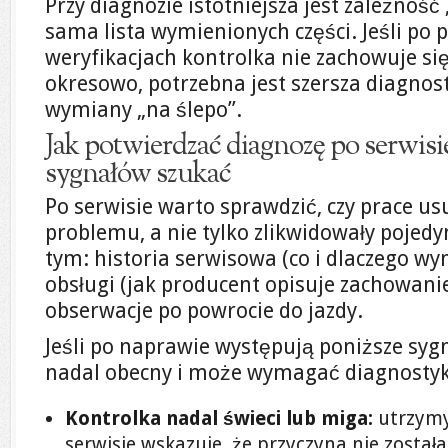
Przy diagnozie istotniejsza jest zależność
sama lista wymienionych części. Jeśli po 
weryfikacjach kontrolka nie zachowuje się
okresowo, potrzebna jest szersza diagnost
wymiany „na ślepo”.
Jak potwierdzać diagnozę po serwisi
sygnałów szukać
Po serwisie warto sprawdzić, czy prace us
problemu, a nie tylko zlikwidowały pojed
tym: historia serwisowa (co i dlaczego wy
obsługi (jak producent opisuje zachowanie
obserwacje po powrocie do jazdy.
Jeśli po naprawie występują poniższe syg
nadal obecny i może wymagać diagnostyki
Kontrolka nadal świeci lub miga:
utrzymy
serwisie wskazuje, że przyczyna nie została