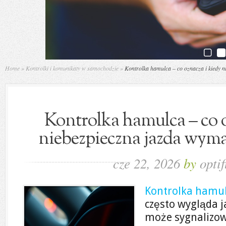
Home
»
Kontrolki i komunikaty w samochodzie
»
Kontrolka hamulca – co oznacza i kiedy 
Kontrolka hamulca – co o
niebezpieczna jazda wym
cze 22, 2026
by
optif
Kontrolka hamu
często wygląda j
może sygnalizo