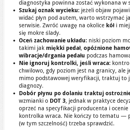
diagnostyka powinna zostać wykonana w s
Szukaj oznak wycieku:
jeżeli objaw pojawi
widać płyn pod autem, warto wstrzymać jaz
serwisie. Zwróć uwagę na okolice
kół
i mie
się mokre ślady.
Oceń zachowanie układu:
niski poziom mo
takimi jak
miękki pedał
,
opóźnione hamo
wibracje/drgania pedału
podczas hamowa
Nie ignoruj kontrolki, jeśli wraca:
kontro
chwilowo, gdy poziom jest na granicy, ale j
mimo podstawowej weryfikacji, traktuj to j
diagnozy.
Dobór płynu po dolaniu traktuj ostrożnie
wzmianki o
DOT 3
, jednak w praktyce decy
oprzeć na specyfikacji producenta i ocenie
kontrolka wraca. Nie kończy to tematu —
(w tym szczelność) trzeba sprawdzić.