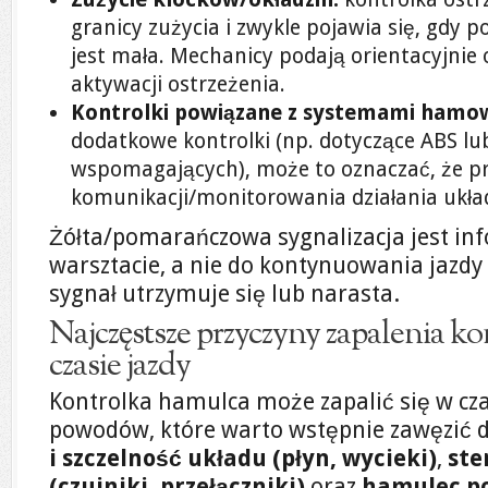
granicy zużycia i zwykle pojawia się, gdy 
jest mała. Mechanicy podają orientacyjnie
aktywacji ostrzeżenia.
Kontrolki powiązane z systemami hamo
dodatkowe kontrolki (np. dotyczące ABS l
wspomagających), może to oznaczać, że p
komunikacji/monitorowania działania ukła
Żółta/pomarańczowa sygnalizacja jest in
warsztacie, a nie do kontynuowania jazdy b
sygnał utrzymuje się lub narasta.
Najczęstsze przyczyny zapalenia k
czasie jazdy
Kontrolka hamulca może zapalić się w czas
powodów, które warto wstępnie zawęzić 
i szczelność układu (płyn, wycieki)
,
ste
(czujniki, przełączniki)
oraz
hamulec p