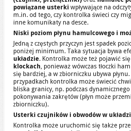
powiązane usterki
wpływające na odczyty
m.in. od tego, czy kontrolka świeci czy mi
inne komunikaty na desce.
Niski poziom płynu hamulcowego i moż
Jedną z częstych przyczyn jest spadek p
poniżej minimum. Taka sytuacja bywa e
układzie
. Kontrolka może też pojawić się
klockach
, ponieważ wówczas tłoczki ham
się bardziej, a w zbiorniczku ubywa płynu
przypadkach kontrolka może świecić chwil
bliska granicy, np. podczas dynamicznego
pokonywania zakrętów (płyn może przemi
zbiorniczku).
Usterki czujników i obwodów w układ
Kontrolka może uruchomić się także prz