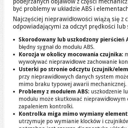
podejrzanych objawów z części mechanicz
być problemy w układzie ABS i elementac
Najczęściej nieprawidłowości wiążą się z 
odpowiadającymi za odczyt prędkości lub
Skorodowany lub uszkodzony pierścień 
błędny sygnał do modułu ABS.
Korozja w okolicy mocowania czujnika:
m
wywoływać nieprawidłowe zachowanie kont
Usterki po stronie odczytu (czujnik/ele
przy nieprawidłowych danych system moż
mimo braku typowej awarii mechanicznej.
Problemy z modułem ABS:
uszkodzenie lu
modułu może skutkować nieprawidłowym d
zapaleniem kontrolki.
Kontrolka miga mimo wymiany element
utrzymuje po wymianie klocków i czujnikó