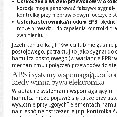
Uszkodzenia wiązek/przewodów w okolic
korozja mogą generować fałszywe sygnały 
kontrolką przy nieprawidłowym odczycie s
Usterka sterownika/modułu EPB:
błędne 
może prowadzić do zapalenia kontrolki ora
zwolnieniu.
Jeżeli kontrolka „P” świeci lub nie gaśni
postojowego, potraktuj to jako sygnał do 
hamulca postojowego (w wariancie EPB: w 
mechanizmu i połączeń przewodów do ste
ABS i systemy wspomagające a ko
kiedy winna bywa elektronika
W autach z systemami wspomagającymi 
hamulca może pojawić się także przy uster
wyłącznie przy „gołych” elementach hamu
na niespójne ostrzeżenie (np. kontrolka 