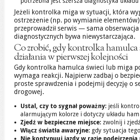
potrzebna jest szersza diagnostyka układu
Jeżeli kontrolka miga w sytuacji, która w
ostrzeżenie (np. po wymianie elementów),
przeprowadził serwis — sama obserwacja 
diagnostycznych bywa niewystarczająca.
Co zrobić, gdy kontrolka hamulca 
działania w pierwszej kolejności
Gdy kontrolka hamulca świeci lub miga po
wymaga reakcji. Najpierw zadbaj o bezpi
proste sprawdzenia i podejmij decyzję o 
drogowej.
Ustal, czy to sygnał poważny:
jeśli kontr
alarmującym kolorze i dotyczy układu hamul
Zjedź w bezpieczne miejsce:
zwolnij i zje
Włącz światła awaryjne:
gdy sytuacja teg
Nie kontynuuj jazdy w razie podejrzenia