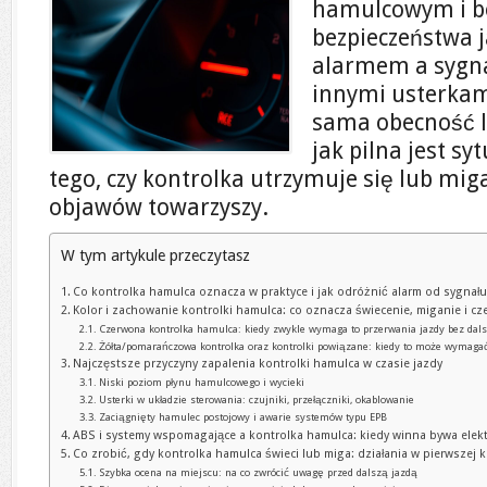
hamulcowym i be
bezpieczeństwa j
alarmem a sygn
innymi usterkam
sama obecność l
jak pilna jest sy
tego, czy kontrolka utrzymuje się lub mig
objawów towarzyszy.
W tym artykule przeczytasz
Co kontrolka hamulca oznacza w praktyce i jak odróżnić alarm od sygna
Kolor i zachowanie kontrolki hamulca: co oznacza świecenie, miganie i 
Czerwona kontrolka hamulca: kiedy zwykle wymaga to przerwania jazdy bez dals
Żółta/pomarańczowa kontrolka oraz kontrolki powiązane: kiedy to może wymagać
Najczęstsze przyczyny zapalenia kontrolki hamulca w czasie jazdy
Niski poziom płynu hamulcowego i wycieki
Usterki w układzie sterowania: czujniki, przełączniki, okablowanie
Zaciągnięty hamulec postojowy i awarie systemów typu EPB
ABS i systemy wspomagające a kontrolka hamulca: kiedy winna bywa elek
Co zrobić, gdy kontrolka hamulca świeci lub miga: działania w pierwszej k
Szybka ocena na miejscu: na co zwrócić uwagę przed dalszą jazdą