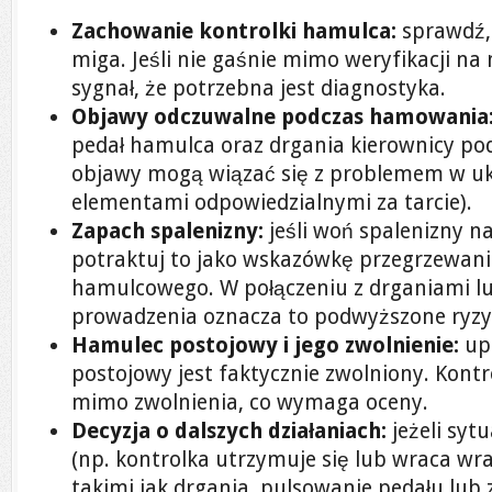
Zachowanie kontrolki hamulca:
sprawdź, 
miga. Jeśli nie gaśnie mimo weryfikacji na 
sygnał, że potrzebna jest diagnostyka.
Objawy odczuwalne podczas hamowania
pedał hamulca oraz drgania kierownicy p
objawy mogą wiązać się z problemem w u
elementami odpowiedzialnymi za tarcie).
Zapach spalenizny:
jeśli woń spalenizny n
potraktuj to jako wskazówkę przegrzewan
hamulcowego. W połączeniu z drganiami l
prowadzenia oznacza to podwyższone ryzy
Hamulec postojowy i jego zwolnienie:
upe
postojowy jest faktycznie zwolniony. Kon
mimo zwolnienia, co wymaga oceny.
Decyzja o dalszych działaniach:
jeżeli syt
(np. kontrolka utrzymuje się lub wraca w
takimi jak drgania, pulsowanie pedału lub 