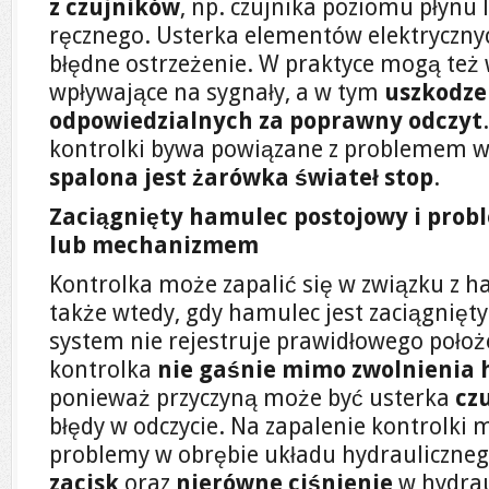
z czujników
, np. czujnika poziomu płynu
ręcznego. Usterka elementów elektryczn
błędne ostrzeżenie. W praktyce mogą też 
wpływające na sygnały, a w tym
uszkodze
odpowiedzialnych za poprawny odczyt
kontrolki bywa powiązane z problemem w
spalona jest żarówka świateł stop
.
Zaciągnięty hamulec postojowy i probl
lub mechanizmem
Kontrolka może zapalić się w związku z
także wtedy, gdy hamulec jest zaciągnięty
system nie rejestruje prawidłowego położe
kontrolka
nie gaśnie mimo zwolnienia
ponieważ przyczyną może być usterka
cz
błędy w odczycie. Na zapalenie kontrolki
problemy w obrębie układu hydrauliczne
zacisk
oraz
nierówne ciśnienie
w hydrau