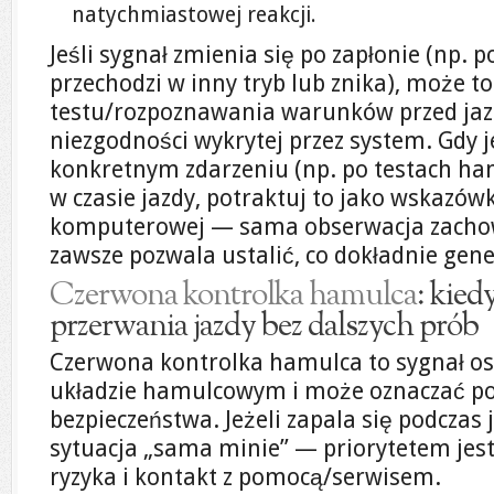
natychmiastowej reakcji.
Jeśli sygnał zmienia się po zapłonie (np. p
przechodzi w inny tryb lub znika), może t
testu/rozpoznawania warunków przed jazd
niezgodności wykrytej przez system. Gdy
konkretnym zdarzeniu (np. po testach ha
w czasie jazdy, potraktuj to jako wskazów
komputerowej — sama obserwacja zachow
zawsze pozwala ustalić, co dokładnie gen
Czerwona kontrolka hamulca
: kie
przerwania jazdy bez dalszych prób
Czerwona kontrolka hamulca to sygnał os
układzie hamulcowym i może oznaczać po
bezpieczeństwa. Jeżeli zapala się podczas j
sytuacja „sama minie” — priorytetem jest
ryzyka i kontakt z pomocą/serwisem.