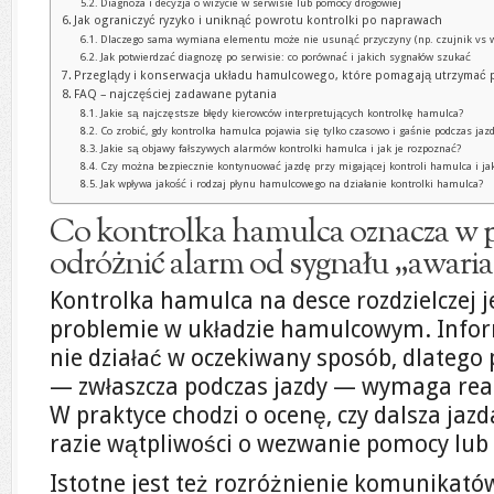
Diagnoza i decyzja o wizycie w serwisie lub pomocy drogowiej
Jak ograniczyć ryzyko i uniknąć powrotu kontrolki po naprawach
Dlaczego sama wymiana elementu może nie usunąć przyczyny (np. czujnik vs w
Jak potwierdzać diagnozę po serwisie: co porównać i jakich sygnałów szukać
Przeglądy i konserwacja układu hamulcowego, które pomagają utrzymać p
FAQ – najczęściej zadawane pytania
Jakie są najczęstsze błędy kierowców interpretujących kontrolkę hamulca?
Co zrobić, gdy kontrolka hamulca pojawia się tylko czasowo i gaśnie podczas jaz
Jakie są objawy fałszywych alarmów kontrolki hamulca i jak je rozpoznać?
Czy można bezpiecznie kontynuować jazdę przy migającej kontroli hamulca i jak
Jak wpływa jakość i rodzaj płynu hamulcowego na działanie kontrolki hamulca?
Co kontrolka hamulca oznacza w pr
odróżnić alarm od sygnału „awar
Kontrolka hamulca na desce rozdzielczej
problemie w układzie hamulcowym. Info
nie działać w oczekiwany sposób, dlatego 
— zwłaszcza podczas jazdy — wymaga reakc
W praktyce chodzi o ocenę, czy dalsza jazd
razie wątpliwości o wezwanie pomocy lub
Istotne jest też rozróżnienie komunikató