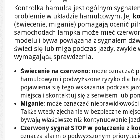
Kontrolka hamulca jest ogólnym sygnałe
problemie w układzie hamulcowym. Jej
ko
(świecenie, miganie) pomagają ocenić pil
samochodach lampka może mieć czerwony
modelu i bywa powiązana z sygnałem dźw
świeci się lub miga podczas jazdy, zwykle
wymagającą sprawdzenia.
Świecenie na czerwono:
może oznaczać p
hamulcowym i podwyższone ryzyko dla bez
pojawienia się tego wskazania podczas jaz
miejsca i skontaktuj się z serwisem lub p
Miganie:
może oznaczać nieprawidłowości 
Także wtedy zjechanie w bezpieczne miejsc
bywają właściwsze niż kontynuowanie jazd
Czerwony sygnał STOP w połączeniu z ko
oznacza alarm o podwyższonym prioryteci