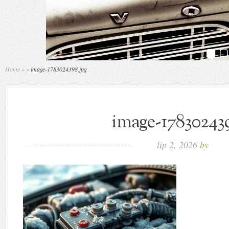
Home
»
»
image-1783024398.jpg
image-178302439
lip 2, 2026
by