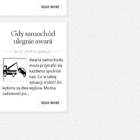
READ MORE
Gdy samochód
ulegnie awarii
lut 21, 2018
by
optifin.pl
Awaria samochodu
może przytrafić się
każdemu spośród
nas. Co w takiej
sytuacji zrobić? Do
wyboru są dwa wyjścia. Można
zadzwonić po...
READ MORE