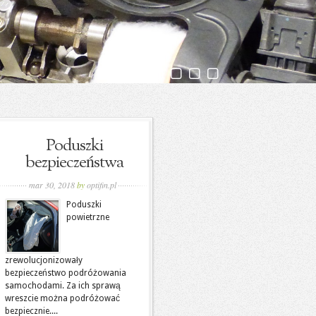
Poduszki
bezpieczeństwa
mar 30, 2018
by
optifin.pl
Poduszki
powietrzne
zrewolucjonizowały
bezpieczeństwo podróżowania
samochodami. Za ich sprawą
wreszcie można podróżować
bezpiecznie....