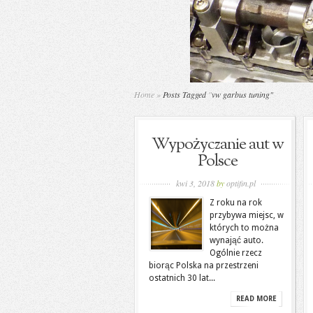
Home
»
Posts Tagged
"
vw garbus tuning"
Wypożyczanie aut w
Polsce
kwi 3, 2018
by
optifin.pl
Z roku na rok
przybywa miejsc, w
których to można
wynająć auto.
Ogólnie rzecz
biorąc Polska na przestrzeni
ostatnich 30 lat...
READ MORE