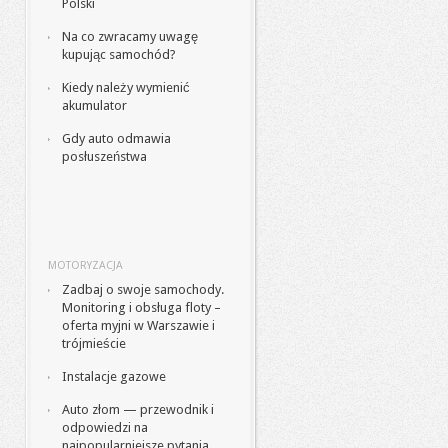
Polski
Na co zwracamy uwagę
kupując samochód?
Kiedy należy wymienić
akumulator
Gdy auto odmawia
posłuszeństwa
MOTORYZACJA
Zadbaj o swoje samochody.
Monitoring i obsługa floty –
oferta myjni w Warszawie i
trójmieście
Instalacje gazowe
Auto złom — przewodnik i
odpowiedzi na
najpopularniejsze pytania