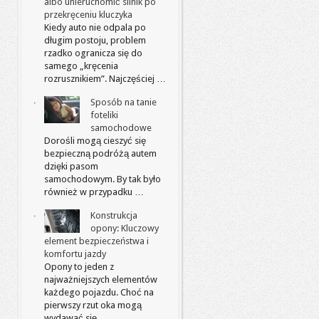
albo unieruchomić silnik po
przekręceniu kluczyka
Kiedy auto nie odpala po
długim postoju, problem
rzadko ogranicza się do
samego „kręcenia
rozrusznikiem”. Najczęściej …
Sposób na tanie
foteliki
samochodowe
Dorośli mogą cieszyć się
bezpieczną podróżą autem
dzięki pasom
samochodowym. By tak było
również w przypadku …
Konstrukcja
opony: Kluczowy
element bezpieczeństwa i
komfortu jazdy
Opony to jeden z
najważniejszych elementów
każdego pojazdu. Choć na
pierwszy rzut oka mogą
wydawać się …