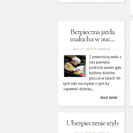
Bezpieczna jazda
malucha w auc...
mar 12, 2018
by
optifin.pl
Z pewnością wielu z
nas pamięta
podróże autem gdy
byliśmy dziećmi.
Jeszcze w latach 90-
tych nikt nie myślał o tym by
zapewnić dziecku...
READ MORE
Ubezpieczenie szyb
lut 11, 2018
by
optifin.pl