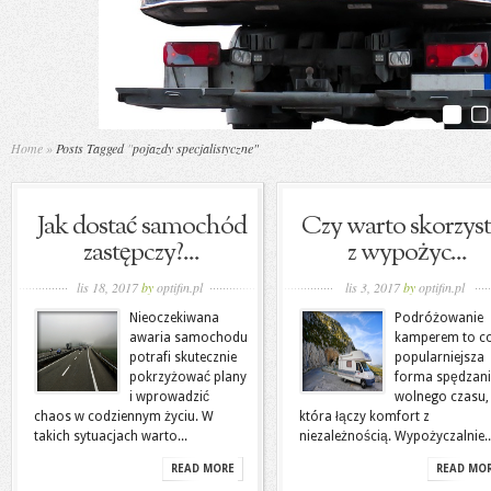
Home
»
Posts Tagged
"
pojazdy specjalistyczne"
Jak dostać samochód
Czy warto skorzys
zastępczy?...
z wypożyc...
lis 18, 2017
by
optifin.pl
lis 3, 2017
by
optifin.pl
Nieoczekiwana
Podróżowanie
awaria samochodu
kamperem to c
potrafi skutecznie
popularniejsza
pokrzyżować plany
forma spędzan
i wprowadzić
wolnego czasu,
chaos w codziennym życiu. W
która łączy komfort z
takich sytuacjach warto...
niezależnością. Wypożyczalnie..
READ MORE
READ MO