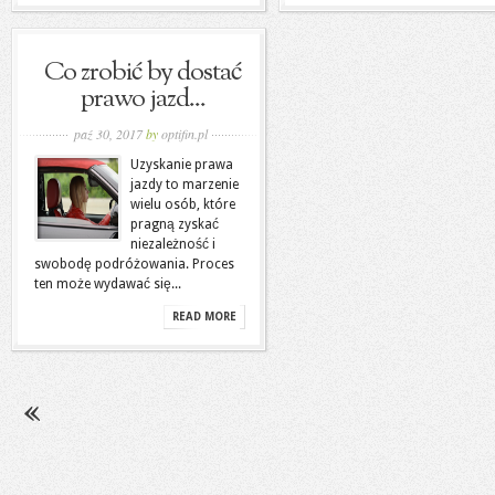
Co zrobić by dostać
prawo jazd...
paź 30, 2017
by
optifin.pl
Uzyskanie prawa
jazdy to marzenie
wielu osób, które
pragną zyskać
niezależność i
swobodę podróżowania. Proces
ten może wydawać się...
READ MORE