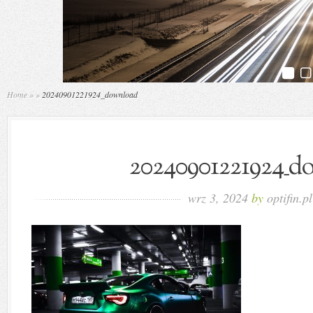
Home
»
»
20240901221924_download
20240901221924_d
wrz 3, 2024
by
optifin.pl