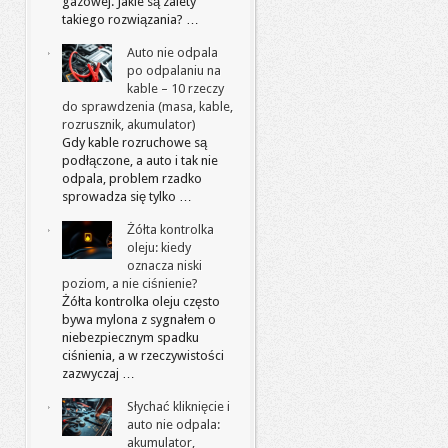
gazowej. Jakie są zalety
takiego rozwiązania? …
Auto nie odpala
po odpalaniu na
kable – 10 rzeczy
do sprawdzenia (masa, kable,
rozrusznik, akumulator)
Gdy kable rozruchowe są
podłączone, a auto i tak nie
odpala, problem rzadko
sprowadza się tylko …
Żółta kontrolka
oleju: kiedy
oznacza niski
poziom, a nie ciśnienie?
Żółta kontrolka oleju często
bywa mylona z sygnałem o
niebezpiecznym spadku
ciśnienia, a w rzeczywistości
zazwyczaj …
Słychać kliknięcie i
auto nie odpala:
akumulator,