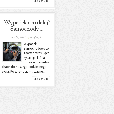
READ MORE
Wypadek i co dalej?
Samochody ...
lip 22, 2017
by
optifin.pl
Wypadek
samochodowy to
zawsze stresująca
sytuacja, która
może wprowadzić
chaos do naszego codziennego
życia. Poza emocjami, ważne...
READ MORE