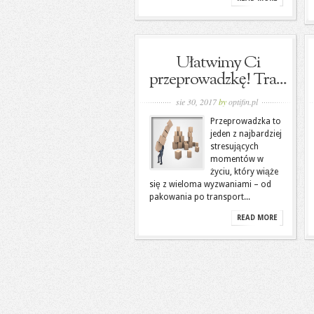
Ułatwimy Ci
przeprowadzkę! Tra...
sie 30, 2017
by
optifin.pl
Przeprowadzka to
jeden z najbardziej
stresujących
momentów w
życiu, który wiąże
się z wieloma wyzwaniami – od
pakowania po transport...
READ MORE