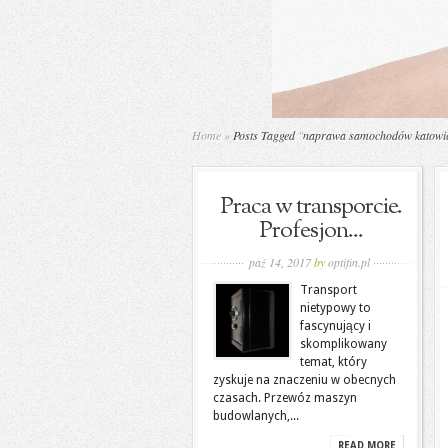
Home
»
Posts Tagged
"
naprawa samochodów katowi
Praca w transporcie.
Profesjon...
paź 14, 2017
by
optifin.pl
Transport
nietypowy to
fascynujący i
skomplikowany
temat, który
zyskuje na znaczeniu w obecnych
czasach. Przewóz maszyn
budowlanych,...
READ MORE