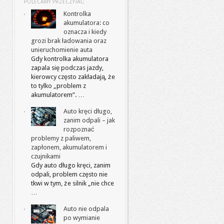
POLECAMY PRZECZYTAĆ
Kontrolka
akumulatora: co
oznacza i kiedy
grozi brak ładowania oraz
unieruchomienie auta
Gdy kontrolka akumulatora
zapala się podczas jazdy,
kierowcy często zakładają, że
to tylko „problem z
akumulatorem”. …
Auto kręci długo,
zanim odpali – jak
rozpoznać
problemy z paliwem,
zapłonem, akumulatorem i
czujnikami
Gdy auto długo kręci, zanim
odpali, problem często nie
tkwi w tym, że silnik „nie chce
…
Auto nie odpala
po wymianie