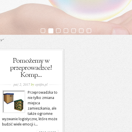
ce"
Pomożemy w
przeprowadzce!
Komp...
paź 2, 2017
by
optifin.pl
Przeprowadzka to
nie tylko zmiana
miejsca
zamieszkania, ale
także ogromne
wyzwanie logistyczne, które może
budzić wiele emocji i...