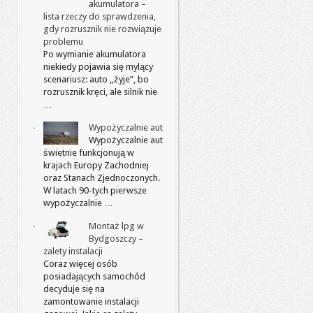
akumulatora –
lista rzeczy do sprawdzenia,
gdy rozrusznik nie rozwiązuje
problemu
Po wymianie akumulatora
niekiedy pojawia się mylący
scenariusz: auto „żyje”, bo
rozrusznik kręci, ale silnik nie
…
Wypożyczalnie aut
Wypożyczalnie aut
świetnie funkcjonują w
krajach Europy Zachodniej
oraz Stanach Zjednoczonych.
W latach 90-tych pierwsze
wypożyczalnie …
Montaż lpg w
Bydgoszczy –
zalety instalacji
Coraz więcej osób
posiadających samochód
decyduje się na
zamontowanie instalacji