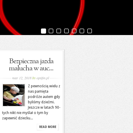
Bezpieczna jazda
malucha w auc...
mar 12, 2018
by
optifin.pl
Z pewnością wielu z
nas pamięta
podróże autem gdy
byliśmy dziećmi.
Jeszcze w latach 90-
tych nikt nie myślał o tym by
zapewnić dziecku...
READ MORE