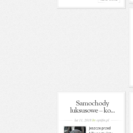
Samochody
luksusowe – ko...
lut 11, 2018
by
optifin.pl
Jeszcze przed