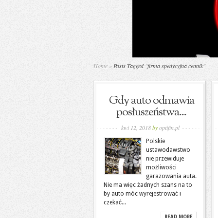
Home
»
Posts Tagged
"
firma spedycyjna cennik"
Gdy auto odmawia
posłuszeństwa...
kwi 12, 2018
by
optifin.pl
Polskie
ustawodawstwo
nie przewiduje
możliwości
garażowania auta.
Nie ma więc żadnych szans na to
by auto móc wyrejestrować i
czekać...
READ MORE