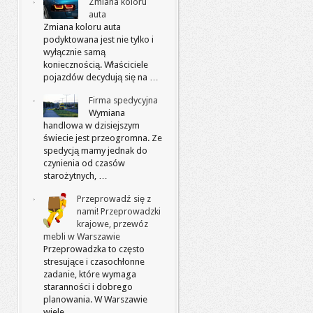
Zmiana koloru
auta
Zmiana koloru auta
podyktowana jest nie tylko i
wyłącznie samą
koniecznością. Właściciele
pojazdów decydują się na …
Firma spedycyjna
Wymiana
handlowa w dzisiejszym
świecie jest przeogromna. Ze
spedycją mamy jednak do
czynienia od czasów
starożytnych, …
Przeprowadź się z
nami! Przeprowadzki
krajowe, przewóz
mebli w Warszawie
Przeprowadzka to często
stresujące i czasochłonne
zadanie, które wymaga
staranności i dobrego
planowania. W Warszawie
wiele …