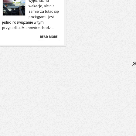
wyjechać na
wakacje, ale nie
zamierza tułać się
pociągami. Jest
jedno rozwiązanie w tym
przypadku. Mianowice chodzi...
READ MORE