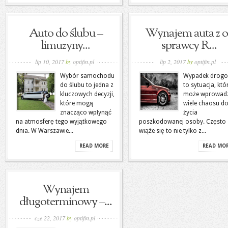
Auto do ślubu –
Wynajem auta z o
limuzyny...
sprawcy R...
lip 10, 2017
by
optifin.pl
lip 2, 2017
by
optifin.pl
Wybór samochodu
Wypadek drog
do ślubu to jedna z
to sytuacja, któ
kluczowych decyzji,
może wprowadz
które mogą
wiele chaosu d
znacząco wpłynąć
życia
na atmosferę tego wyjątkowego
poszkodowanej osoby. Często
dnia. W Warszawie...
wiąże się to nie tylko z...
READ MORE
READ MO
Wynajem
długoterminowy –...
cze 22, 2017
by
optifin.pl