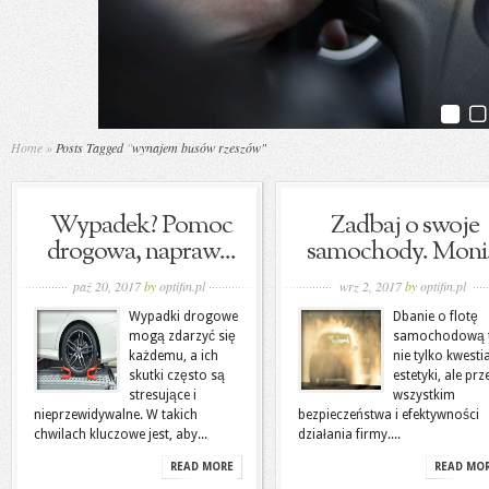
Home
»
Posts Tagged
"
wynajem busów rzeszów"
Wypadek? Pomoc
Zadbaj o swoje
drogowa, napraw...
samochody. Moni.
paź 20, 2017
by
optifin.pl
wrz 2, 2017
by
optifin.pl
Wypadki drogowe
Dbanie o flotę
mogą zdarzyć się
samochodową 
każdemu, a ich
nie tylko kwesti
skutki często są
estetyki, ale prz
stresujące i
wszystkim
nieprzewidywalne. W takich
bezpieczeństwa i efektywności
chwilach kluczowe jest, aby...
działania firmy....
READ MORE
READ MO